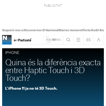
Segueix-nos a Discover
Joc El Nacional
Marroc menors
Oferta Rodri Bar
IPHONE
Quina és la diferència exacta
entre Haptic Touch i 3D
Touch?
L'iPhone 11 ja no té 3D Touch.