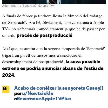
Adam Scott, a 'Separació', d'Apple TV+
A finals de febrer ja tindrem llesta la filmació del rodatge
de 'Separació'. Ara bé, òbviament, la seva estrena a Apple
TV+ no s'efectuarà immediatament ja que ha de passar per
un ardu
.
procés de postproducció
Així que, assumint que la segona temporada de 'Separació'
trigarà un parell de mesos més a concloure el
desenvolupament de postproducció,
la seva possible
estrena es podria anunciar abans de l'estiu de
.
2024
Acabo de conèixer la senyoreta Casey!!
per
u/Newtsickle
a
SeveranceAppleTVPlus