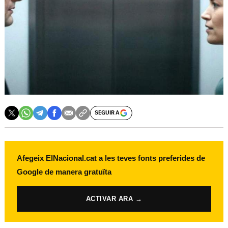
SEGUIR A
Afegeix ElNacional.cat a les teves fonts preferides de
Google de manera gratuïta
ACTIVAR ARA →