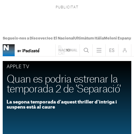
Segueix-nos a Discover
Joc El Nacional
Ultimàtum Itàlia
Meloni Espanya
APPLE TV
Quan es podria estrenar la
temporada 2 de 'Separació'
La segona temporada d'aquest thriller d'intriga i
suspens està al caure