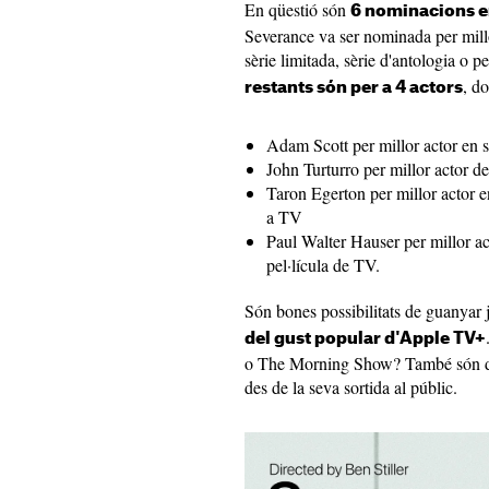
En qüestió són
6 nominacions en
Severance va ser nominada per millo
sèrie limitada, sèrie d'antologia o p
, do
restants són per a 4 actors
Adam Scott per millor actor en 
John Turturro per millor actor d
Taron Egerton per millor actor en
a TV
Paul Walter Hauser per millor ac
pel·lícula de TV.
Són bones possibilitats de guanyar
del gust popular d'Apple TV+
o The Morning Show? També són de l
des de la seva sortida al públic.