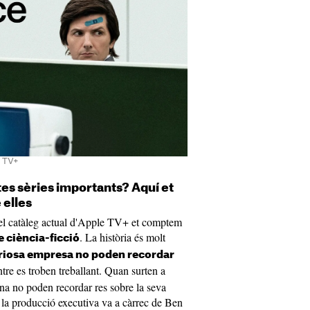
e TV+
tes sèries importants? Aquí et
 elles
e el catàleg actual d'Apple TV+ et comptem
. La història és molt
e ciència-ficció
riosa empresa no poden recordar
tre es troben treballant. Quan surten a
cina no poden recordar res sobre la seva
 la producció executiva va a càrrec de Ben