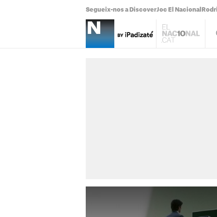
Segueix-nos a Discover
Joc El Nacional
Rodr