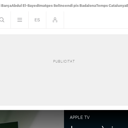
i Barça
Abdul El-Sayed
Imatges Sol
Incendi pis Badalona
Temps Catalunya
APPLE TV