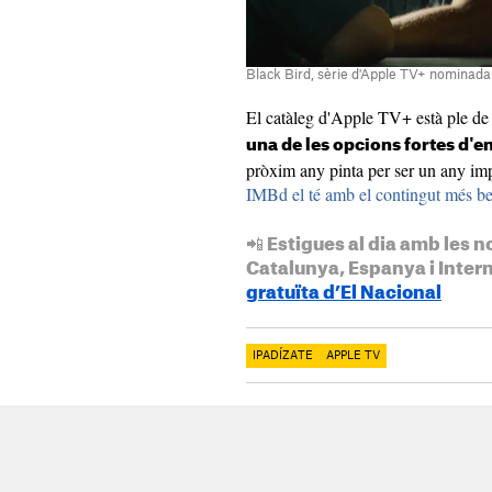
Black Bird, sèrie d'Apple TV+ nominada
El catàleg d'Apple TV+ està ple de 
una de les opcions fortes d'
pròxim any pinta per ser un any im
IMBd el té amb el contingut més be
📲 Estigues al dia amb les n
Catalunya, Espanya i Inter
gratuïta d’El Nacional
IPADÍZATE
APPLE TV