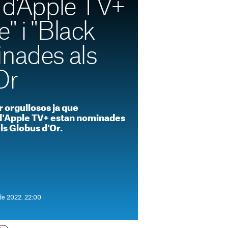
 d'Apple TV+
" i "Black
inades als
Or
 orgullosos ja que
 d'Apple TV+ estan nominades
ls Globus d'Or.
de 2022. 22:00