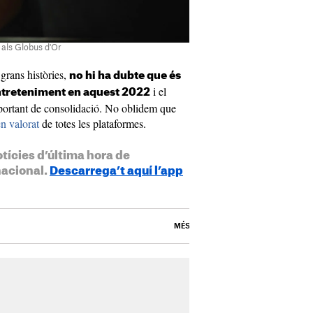
 als Globus d'Or
grans històries,
no hi ha dubte que és
i el
entreteniment en aquest 2022
portant de consolidació. No oblidem que
n valorat
de totes les plataformes.
otícies d’última hora de
nacional.
Descarrega’t aquí l’app
MÉS