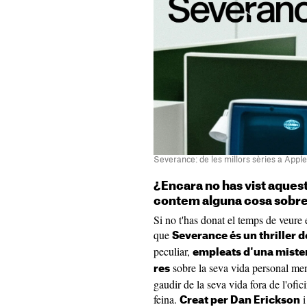
Severance: de les millors sèries a Appl
¿Encara no has vist aques
contem alguna cosa sobre
Si no t'has donat el temps de veur
que
Severance és un thriller d
peculiar,
empleats d'una miste
sobre la seva vida personal men
res
gaudir de la seva vida fora de l'ofi
feina.
i
Creat per Dan Erickson