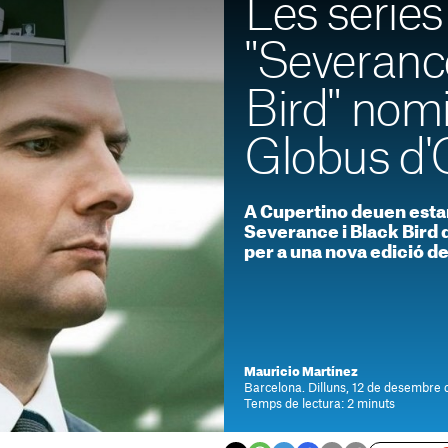
Les sèries
"Severance
Bird" nom
Globus d'
A Cupertino deuen estar
Severance i Black Bird
per a una nova edició de
Mauricio Martínez
Barcelona. Dilluns, 12 de desembre 
Temps de lectura: 2 minuts