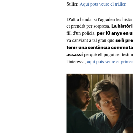
Stiller.
Aquí pots veure el tràiler
.
D'altra banda, si t'agraden les histò
et prendrà per sorpresa.
La històr
fill d'un policia,
per 10 anys en 
va canviant a tal grau que
se li p
tenir una sentència commut
perquè ell pugui ser testi
assassí
t'interessa,
aquí pots veure el primer