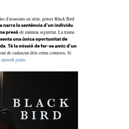
ries d'assassins en sèrie, potser Black Bird
,
ia narra la sentència d'un individu
de mínima seguretat. La trama
una presó
resenta una única oportunitat de
.
ada
Té la missió de fer-se amic d'un
moni de cadascun dels crims comesos. Si
 episodi gratis
.