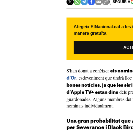
SEGUIR A
Afegeix ElNacional.cat a les
manera gratuïta
ACT
S'han donat a conèixer
els nomina
, esdeveniment que tindrà llo
d'Or
bones notícies, ja que les sèr
dels pr
d'Apple TV+ estan dins
guardonades. Alguns membres del r
nominats individualment.
Una gran probabilitat que
per Severance i Black Bir