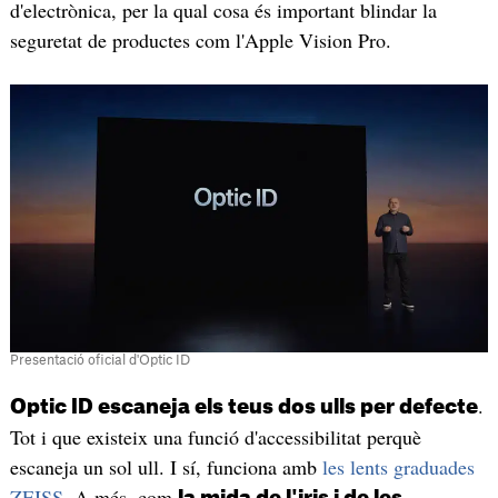
d'electrònica, per la qual cosa és important blindar la
seguretat de productes com l'Apple Vision Pro.
Presentació oficial d'Optic ID
.
Optic ID escaneja els teus dos ulls per defecte
Tot i que existeix una funció d'accessibilitat perquè
escaneja un sol ull. I sí, funciona amb
les lents graduades
ZEISS
. A més, com