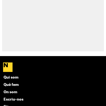
Qui som
Què fem
On som
Escriu-nos