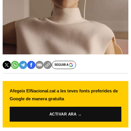
SEGUIR A
Afegeix ElNacional.cat a les teves fonts preferides de
Google de manera gratuïta
ACTIVAR ARA →