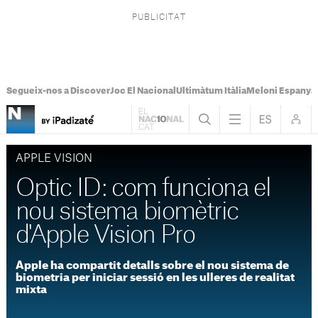
Segueix-nos a Discover
Joc El Nacional
Ultimàtum Itàlia
Meloni Espanya
APPLE VISION
Optic ID: com funciona el
nou sistema biomètric
d'Apple Vision Pro
Apple ha compartit detalls sobre el nou sistema de
biometria per iniciar sessió en les ulleres de realitat
mixta