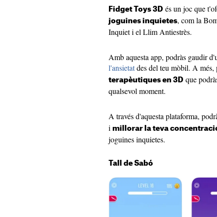
és un joc que t'o
Fidget Toys 3D
, com la Bomb
joguines inquietes
Inquiet i el Llim Antiestrès.
Amb aquesta app, podràs gaudir d'un
l'ansietat
des del teu mòbil. A més, 
que podràs 
terapèutiques en 3D
qualsevol moment.
A través d'aquesta plataforma, pod
i
millorar la teva concentraci
joguines inquietes.
Tall de Sabó