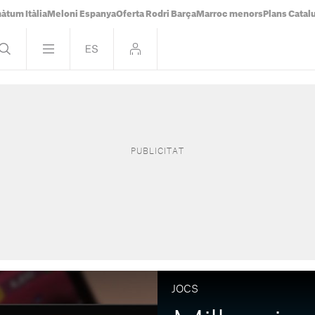
àtum Itàlia
Meloni Espanya
Oferta Rodri Barça
Marroc menors
Plans Catal
JOCS