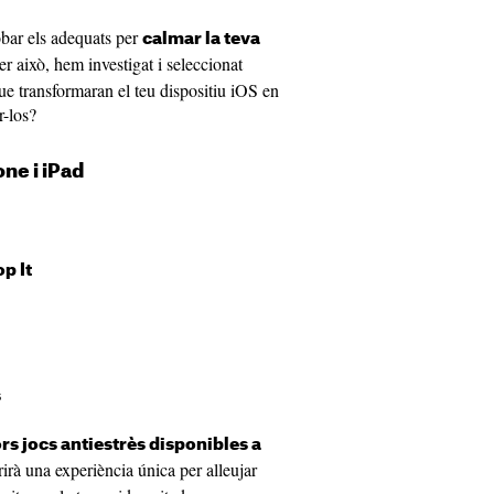
robar els adequats per
calmar la teva
er això, hem investigat i seleccionat
ue transformaran el teu dispositiu iOS en
r-los?
one i iPad
p It
s
rs jocs antiestrès disponibles a
rirà una experiència única per alleujar