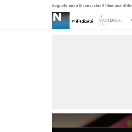
Segueix-nos a Discover
Joc El Nacional
Ultim