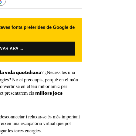
 teves fonts preferides de Google de
IVAR ARA →
? ¿Necessites una
 la vida quotidiana
nergies? No et preocupis, perquè en el món
onvertir-se en el teu millor amic per
, et presentarem els
millors jocs
desconnectar i relaxar-se és més important
reixen una escapatòria virtual que pot
regar les teves energies.