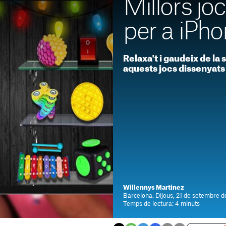
Millors jo
per a iPho
Relaxa't i gaudeix de la
aquests jocs dissenyats p
Willennys Martínez
Barcelona. Dijous, 21 de setembre 
Temps de lectura: 4 minuts