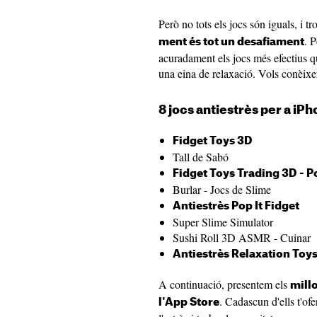
Però no tots els jocs són iguals, i t
. P
ment és tot un desafiament
acuradament els jocs més efectius q
una eina de relaxació. Vols conèixe
8 jocs antiestrès per a iPh
Fidget Toys 3D
Tall de Sabó
Fidget Toys Trading 3D - Po
Burlar - Jocs de Slime
Antiestrès Pop It Fidget
Super Slime Simulator
Sushi Roll 3D ASMR - Cuinar
Antiestrès Relaxation Toy
A continuació, presentem els
millo
. Cadascun d'ells t'ofe
l'App Store