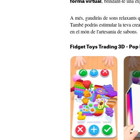
, brindant-te una ex
forma virtual
A més, gaudiràs de sons relaxants 
També podràs estimular la teva crea
en el món de l'artesania de sabons.
Fidget Toys Trading 3D - Pop 