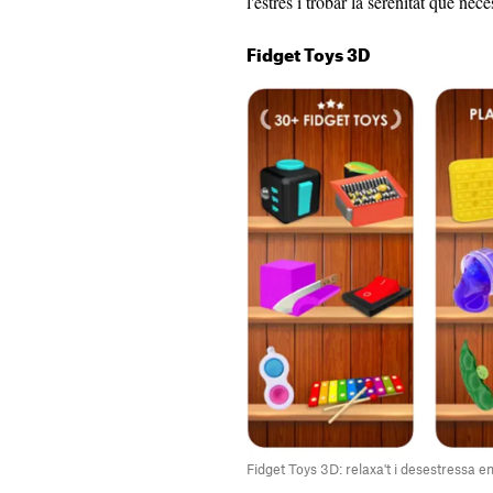
l'estrès i trobar la serenitat que nec
Fidget Toys 3D
Fidget Toys 3D: relaxa't i desestressa e