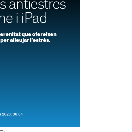
cs antiestrès
ne i iPad
 serenitat que ofereixen
er alleujar l'estrès.
de 2023. 08:04