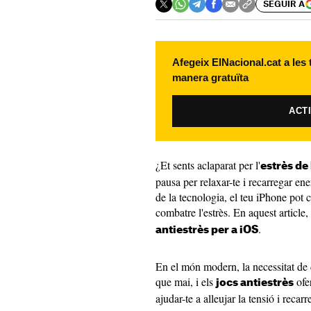
SEGUIR A
Afegeix ElNacional.cat a les
manera gratuïta
ACT
¿Et sents aclaparat per l'
estrès de
pausa per relaxar-te i recarregar e
de la tecnologia, el teu iPhone pot c
combatre l'estrès. En aquest article
.
antiestrès per a iOS
En el món modern, la necessitat de 
que mai, i els
ofe
jocs antiestrès
ajudar-te a alleujar la tensió i recar