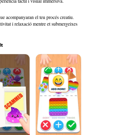
periència tàctil i visual immersiva.
que acompanyaran el teu procés creatiu.
tivitat i relaxació mentre et submergeixes
It