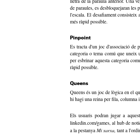
lletra de la paraula anterior. Una v
de paraules, es desbloquejaran les pi
l'escala. El desafiament consisteix a
més ràpid possible.
Pinpoint
Es tracta d'un joc d'associació de p
categoria o tema comú que uneix u
per esbrinar aquesta categoria comu
ràpid possible.
Queens
Queens és un joc de lògica en el q
hi hagi una reina per fila, columna i
Els usuaris podran jugar a aques
linkedin.com/games, al hub de notíc
a la pestanya
Mi xarxa,
tant a l'ord