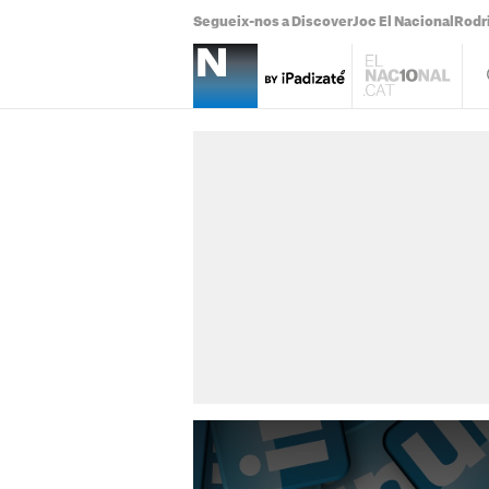
Segueix-nos a Discover
Joc El Nacional
Rodr