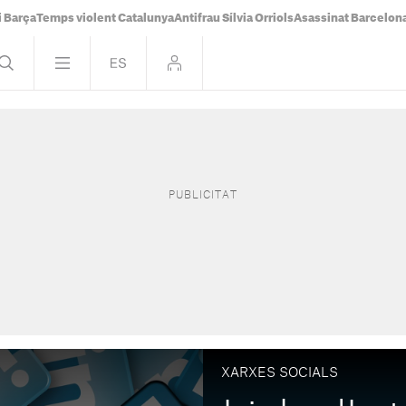
i Barça
Temps violent Catalunya
Antifrau Sílvia Orriols
Asassinat Barcelon
XARXES SOCIALS