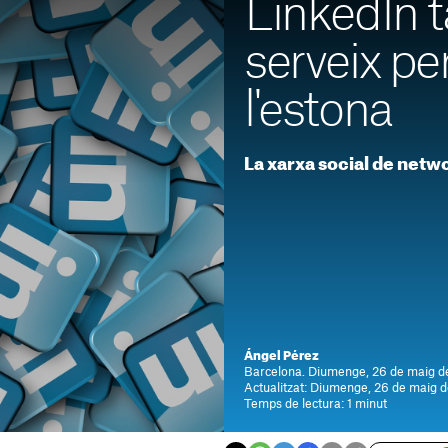
LinkedIn 
serveix pe
l'estona
La xarxa social de netwo
Ángel Pérez
Barcelona. Diumenge, 26 de maig d
Actualitzat: Diumenge, 26 de maig 
Temps de lectura: 1 minut