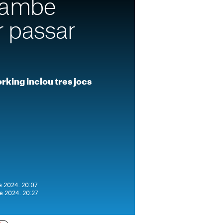
també
r passar
rking inclou tres jocs
e 2024. 20:07
de 2024. 20:27