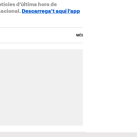
otícies d’última hora de
nacional.
Descarrega’t aquí l’app
MÉS