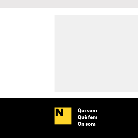
Qui som
Què fem
On som