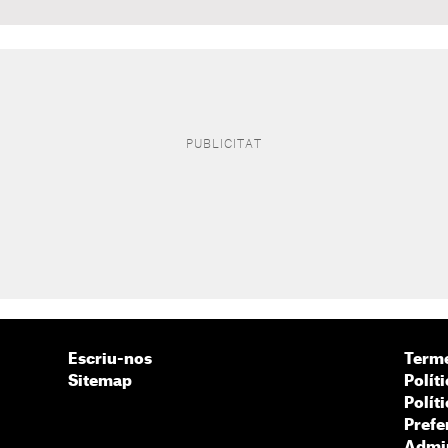
Escriu-nos
Terme
Sitemap
Políti
Polít
Prefe
Admin