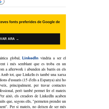
 teves fonts preferides de Google de
IVAR ARA →
àtica global,
vindria a ser el
LinkedIn
rent i més semblant que es troba en un
om a afterwork i abunden als barris en els
s. Amb tot, que LinkeIn és també una xarxa
lions d'usuaris (15 d'ells a Espanya) així ho
veix, principalment, per travar contactes
rofessional, però també permet fer el mateix
. Per això, els creadors de LinkedIn acaben
atuïts que, segons ells, "permeten prendre un
 ment". Per si mateix, no deixen de ser més