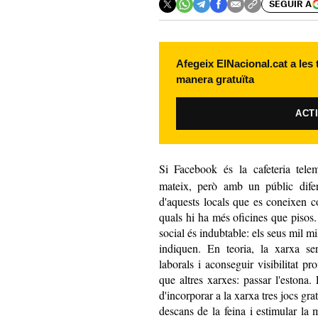
SEGUIR A
Afegeix ElNacional.cat a les
manera gratuïta
ACT
Si Facebook és la cafeteria telem
mateix, però amb un públic dife
d'aquests locals que es coneixen c
quals hi ha més oficines que piso
social és indubtable: els seus mil mi
indiquen. En teoria, la xarxa ser
laborals i aconseguir visibilitat p
que altres xarxes: passar l'estona
d'incorporar a la xarxa tres jocs gr
descans de la feina i estimular la