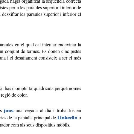
egada hagis organitzat la seqüència correcta
stes per a les paraules superior i inferior de
 desxifrar les paraules superior i inferior el
araules en el qual cal intentar endevinar la
n conjunt de termes. Es donen cinc pistes
na i el desafiament consisteix a ser el més
ual has d'omplir la quadrícula perquè només
 regió de color.
ts
una vegada al dia i trobar-los en
jocs
ies de la pantalla principal de
o
LinkedIn
inador com als seus dispositius mòbils.