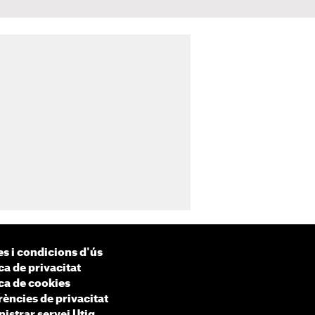
s i condicions d'ús
ca de privacitat
ica de cookies
rències de privacitat
istrar servei Utiq