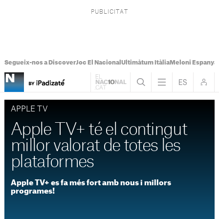
Segueix-nos a Discover
Joc El Nacional
Ultimàtum Itàlia
Meloni Espanya
APPLE TV
Apple TV+ té el contingut
millor valorat de totes les
plataformes
Apple TV+ es fa més fort amb nous i millors
programes!