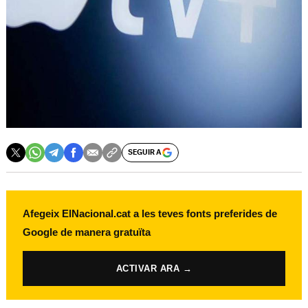
SEGUIR A
Afegeix ElNacional.cat a les teves fonts preferides de
Google de manera gratuïta
ACTIVAR ARA →