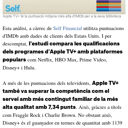
Apple TV+ té la puntuació mitjana més alta d'IMDb per a la seva biblioteca
Esta anàlisi, a càrrec de
Self Financial
utilitza puntuacions
d'IMDb amb dades de clients dels Estats Units. I per
descomptat,
l'estudi compara les qualificacions
dels programes d'Apple TV+ amb plataformes
com Netflix, HBO Max, Prime Video,
populars
Disney+ i Hulu.
A més de les puntuacions dels televidents,
Apple TV+
també va superar la competència com el
servei amb més contingut familiar de la més
. Això, gràcies a títols
alta qualitat amb 7,34 punts
com Fraggle Rock i Charlie Brown. No obstant això,
Disney+ és el guanyador en termes de quantitat amb 1139