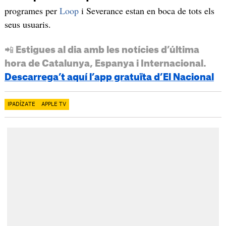
programes per
Loop
i Severance estan en boca de tots els
seus usuaris.
📲 Estigues al dia amb les notícies d’última
hora de Catalunya, Espanya i Internacional.
Descarrega’t aquí l’app gratuïta d’El Nacional
IPADÍZATE
APPLE TV