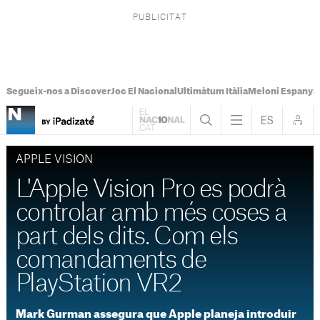
Segueix-nos a Discover
Joc El Nacional
Ultimàtum Itàlia
Meloni Espanya
APPLE VISION
L'Apple Vision Pro es podrà
controlar amb més coses a
part dels dits. Com els
comandaments de
PlayStation VR2
Mark Gurman assegura que Apple planeja introduir