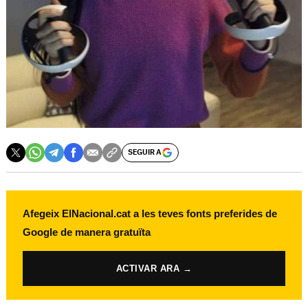
SEGUIR A
Afegeix ElNacional.cat a les teves fonts preferides de
Google de manera gratuïta
ACTIVAR ARA →