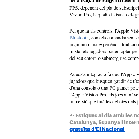
per a
al n
traçat de raigs i DLSS
FPS, depenent del pla de subscripc
Vision Pro, la qualitat visual dels g
Pel que fa als controls, l'Apple Vi
Bluetooth
, com els comandaments d
jugar amb una experiència tradiciona
mixta, els jugadors poden optar per 
del seu entorn o submergir-se compl
Aquesta integració fa que l'Apple Vi
jugadors que busquen gaudir de títo
d'una consola o una PC gamer pot
l'Apple Vision Pro, els jocs al núvo
immersió que farà les delícies dels 
📲 Estigues al dia amb les n
Catalunya, Espanya i Inter
gratuïta d’El Nacional