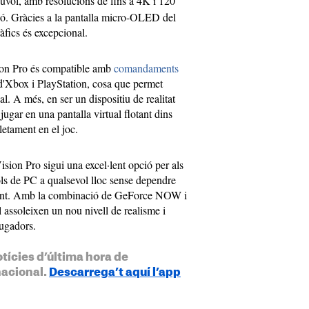
úvol, amb resolucions de fins a 4K i 120
ió. Gràcies a la pantalla micro-OLED del
ràfics és excepcional.
sion Pro és compatible amb
comandaments
'Xbox i PlayStation, cosa que permet
l. A més, en ser un dispositiu de realitat
jugar en una pantalla virtual flotant dins
etament en el joc.
sion Pro sigui una excel·lent opció per als
ls de PC a qualsevol lloc sense dependre
ent. Amb la combinació de GeForce NOW i
l assoleixen un nou nivell de realisme i
jugadors.
otícies d’última hora de
nacional.
Descarrega’t aquí l’app