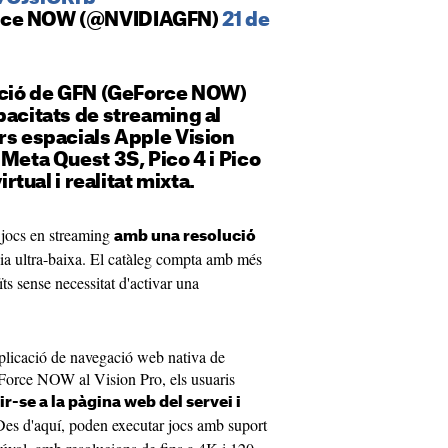
orce NOW (@NVIDIAGFN)
21 de
zació de GFN (GeForce NOW)
pacitats de streaming al
rs espacials Apple Vision
 Meta Quest 3S, Pico 4 i Pico
irtual i realitat mixta.
jocs en streaming
amb una resolució
a ultra-baixa. El catàleg compta amb més
ïts sense necessitat d'activar una
'aplicació de navegació web nativa de
eForce NOW al Vision Pro, els usuaris
gir-se a la pàgina web del servei i
Des d'aquí, poden executar jocs amb suport