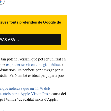
 teves fonts preferides de Google de
IVAR ARA →
tan potent i versàtil que pot ser utilitzat en
pple
es pot fer servir en cirurgia mèdica
, en
 d'interiors. És perfecte per navegar per la
mèdia. Però també és ideal per jugar a jocs.
a que indicava que un 11 % dels
s títols per a Apple Vision Pro
a causa del
 pel
headset
de realitat mixta d'Apple.