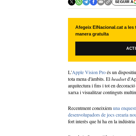
SEGUIR A
Afegeix ElNacional.cat a les
manera gratuïta
ACT
L'
Apple Vision Pro
és un dispositiu 
tota mena d'àmbits. El
headset
d'A
arquitectura i fins i tot en decoració
xarxa i visualitzar continguts multi
Recentment coneixíem
una enquest
desenvolupadors de jocs crearia nou
fort interès que hi ha en la indústria