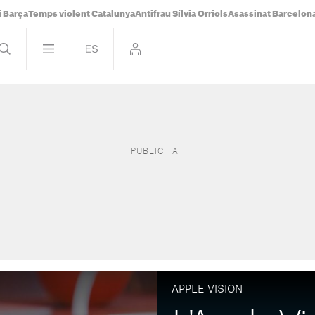
i Barça
Temps violent Catalunya
Antifrau Sílvia Orriols
Asassinat Barcelon
APPLE VISION