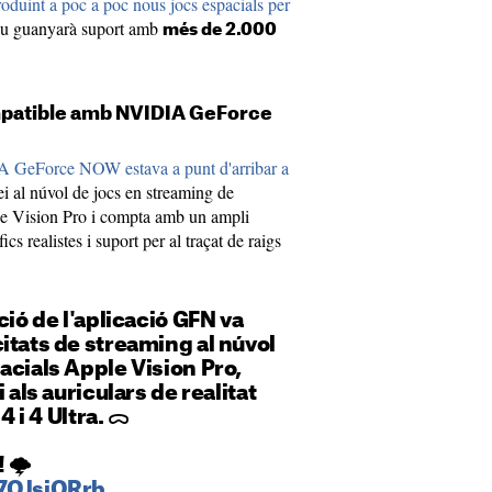
roduint a poc a poc nous jocs espacials per
itiu guanyarà suport amb
més de 2.000
ompatible amb NVIDIA GeForce
 GeForce NOW estava a punt d'arribar a
ei al núvol de jocs en streaming de
le Vision Pro i compta amb un ampli
cs realistes i suport per al traçat de raigs
ció de l'aplicació GFN va
itats de streaming al núvol
acials Apple Vision Pro,
 als auriculars de realitat
 4 i 4 Ultra. ᯅ
 🌩️
87OJsiORrb