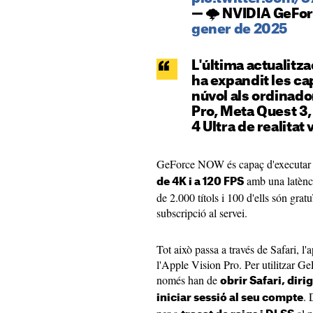
— 🌩️ NVIDIA GeF
gener de 2025
L'última actualit
ha expandit les ca
núvol als ordinado
Pro, Meta Quest 3,
4 Ultra de realitat v
GeForce NOW és capaç d'executar 
amb una latènci
de 4K i a 120 FPS
de 2.000 títols i 100 d'ells són gratu
subscripció al servei.
Tot això passa a través de Safari, l
l'Apple Vision Pro. Per utilitzar G
només han de
obrir Safari, diri
. 
iniciar sessió al seu compte