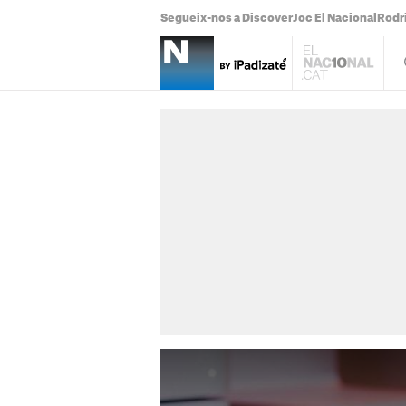
Segueix-nos a Discover
Joc El Nacional
Rodr