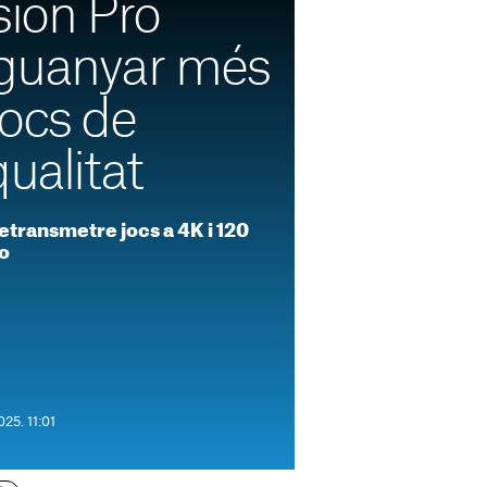
sion Pro
guanyar més
jocs de
qualitat
ransmetre jocs a 4K i 120
ro
25. 11:01