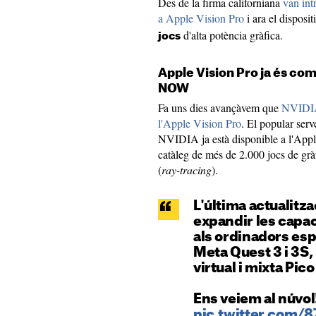
Des de la firma californiana
van int
a Apple Vision Pro
i ara el dispos
d'alta potència gràfica.
jocs
Apple Vision Pro ja és c
NOW
Fa uns dies avançàvem que
NVIDIA
l'Apple Vision Pro
. El popular serv
NVIDIA ja està disponible a l'App
catàleg de més de 2.000 jocs de gràfi
(
ray-tracing
).
L'última actualitza
expandir les capac
als ordinadors esp
Meta Quest 3 i 3S, i
virtual i mixta Pico
Ens veiem al núvol!
pic.twitter.com/