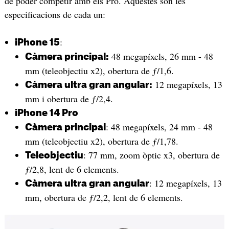
de poder competir amb els Pro. Aquestes són les
especificacions de cada un:
:
iPhone 15
48 megapíxels, 26 mm - 48
Càmera principal:
mm (teleobjectiu x2), obertura de ƒ/1,6.
12 megapíxels, 13
Càmera ultra gran angular:
mm i obertura de ƒ/2,4.
iPhone 14 Pro
: 48 megapíxels, 24 mm - 48
Càmera principal
mm (teleobjectiu x2), obertura de ƒ/1,78.
: 77 mm, zoom òptic x3, obertura de
Teleobjectiu
ƒ/2,8, lent de 6 elements.
: 12 megapíxels, 13
Càmera ultra gran angular
mm, obertura de ƒ/2,2, lent de 6 elements.