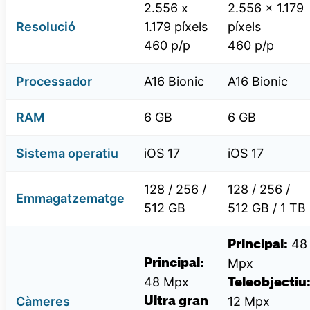
2.556 x
2.556 x 1.179
Resolució
1.179 píxels
píxels
460 p/p
460 p/p
Processador
A16 Bionic
A16 Bionic
RAM
6 GB
6 GB
Sistema operatiu
iOS 17
iOS 17
128 / 256 /
128 / 256 /
Emmagatzematge
512 GB
512 GB / 1 TB
48
Principal:
Mpx
Principal:
48 Mpx
Teleobjectiu
Càmeres
12 Mpx
Ultra gran