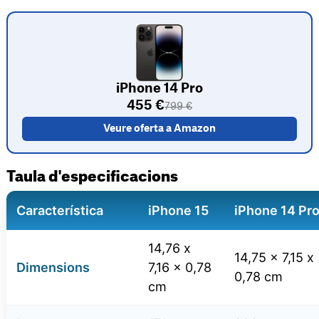
iPhone 14 Pro
455 €
799 €
Veure oferta a Amazon
Taula d'especificacions
Característica
iPhone 15
iPhone 14 Pr
14,76 x
14,75 x 7,15 x
Dimensions
7,16 x 0,78
0,78 cm
cm