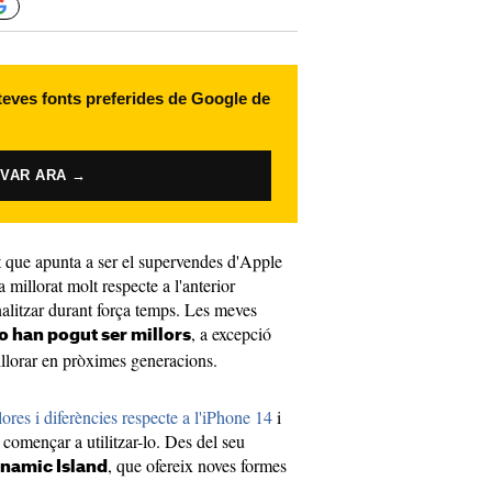
 teves fonts preferides de Google de
IVAR ARA →
nt que apunta a ser el supervendes d'Apple
 millorat molt respecte a l'anterior
nalitzar durant força temps. Les meves
, a excepció
o han pogut ser millors
llorar en pròximes generacions.
res i diferències respecte a l'iPhone 14
i
començar a utilitzar-lo. Des del seu
, que ofereix noves formes
ynamic Island
.