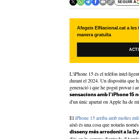
SEGUIR A
Afegeix ElNacional.cat a les
manera gratuïta
ACT
L'iPhone 15 és el telèfon intel·lige
durant el 2024. Un dispositiu que ha
generació i que he pogut provar i a
sensacions amb l'iPhone 15 n
d'un únic apartat on Apple ha de mi
El
iPhone 15 arriba amb moltes millo
això és una cosa que notaràs només 
disseny més arrodonit a la D
d'ús en la gamma d'entrada d'Apple