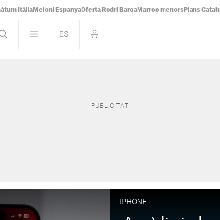
àtum Itàlia
Meloni Espanya
Oferta Rodri Barça
Marroc menors
Plans Catal
IPHONE