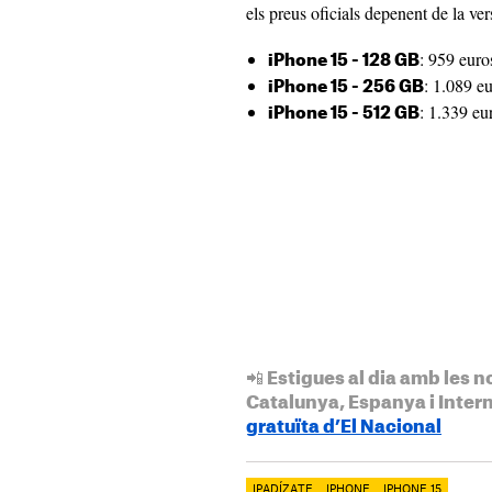
els preus oficials depenent de la ver
: 959 euro
iPhone 15 - 128 GB
: 1.089 eu
iPhone 15 - 256 GB
: 1.339 eu
iPhone 15 - 512 GB
📲 Estigues al dia amb les n
Catalunya, Espanya i Inter
gratuïta d’El Nacional
IPADÍZATE
IPHONE
IPHONE 15