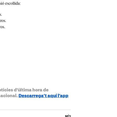
sió escollida:
s.
ros.
ros.
otícies d’última hora de
nacional.
Descarrega’t aquí l’app
MÉS