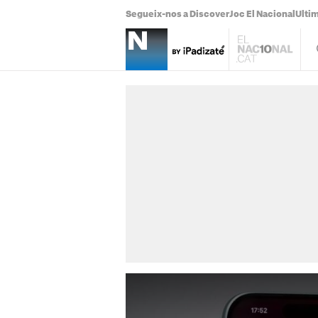
Segueix-nos a Discover
Joc El Nacional
Ultim