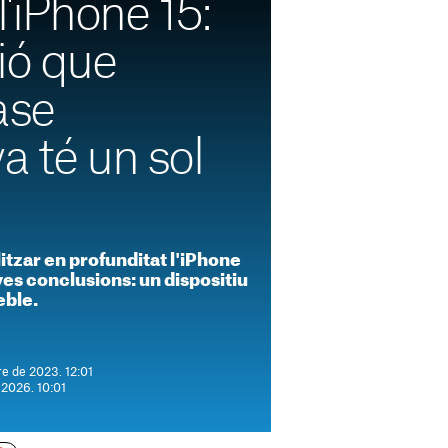
l'iPhone 15:
ió que
ase
a té un sol
itzar en profunditat l'iPhone
ves conclusions: un dispositiu
eble.
e de 2023. 12:01
 2026. 10:01