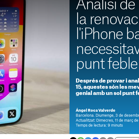
Anàlisi de 
la renovac
l'iPhone b
necessitav
punt feble
Després de provar i anal
15, aquestes són les me
genial amb un sol punt f
Ángel Roca Valverde
Barcelona. Diumenge, 3 de desembr
Actualitzat: Dimecres, 11 de març de
Temps de lectura: 9 minuts