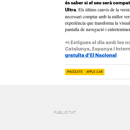
és saber si el seu serà compa
. Els últims canvis de la vers
Ultra
necessari comptar amb la millor ve
experiència que transforma la visuali
pantalla de navegació i entretenimen
📲 Estigues al dia amb les n
Catalunya, Espanya i Inter
gratuïta d’El Nacional
IPADÍZATE
APPLE CAR