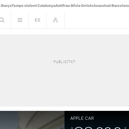
i Barça
Temps violent Catalunya
Antifrau Sílvia Orriols
Asassinat Barcelon
APPLE CAR