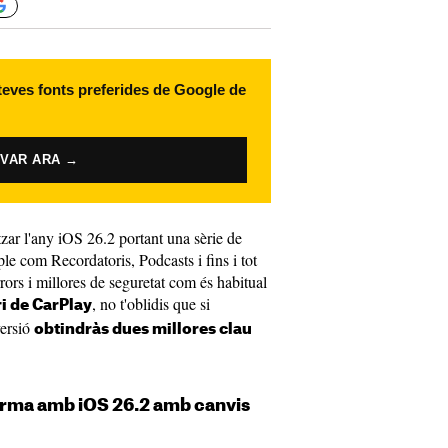
 teves fonts preferides de Google de
IVAR ARA →
tzar l'any iOS 26.2 portant una sèrie de
ple com Recordatoris, Podcasts i fins i tot
ors i millores de seguretat com és habitual
, no t'oblidis que si
ri de CarPlay
versió
obtindràs dues millores clau
orma amb iOS 26.2 amb canvis