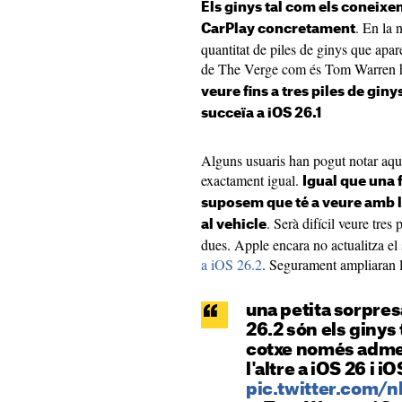
Els ginys tal com els coneixe
. En la 
CarPlay concretament
quantitat de piles de ginys que apar
de The Verge com és Tom Warren h
veure fins a tres piles de gin
succeïa a iOS 26.1
Alguns usuaris han pogut notar aqu
exactament igual.
Igual que una 
suposem que té a veure amb l'
. Serà difícil veure tre
al vehicle
dues. Apple encara no actualitza e
a iOS 26.2
. Segurament ampliaran 
una petita sorpres
26.2 són els ginys 
cotxe només admeti
l'altre a iOS 26 i iO
pic.twitter.com/