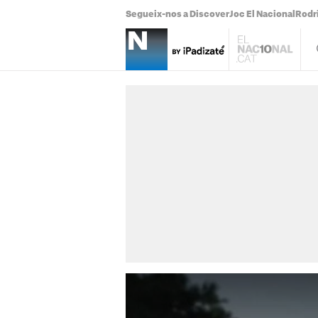
Segueix-nos a Discover
Joc El Nacional
Rodr