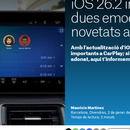
iOS 26.2 i
dues emo
novetats 
Amb l'actualització d'i
importants a CarPlay; si 
adonat, aquí t'informem
Mauricio Martínez
Barcelona. Divendres, 2 de gener d
Temps de lectura: 2 minuts