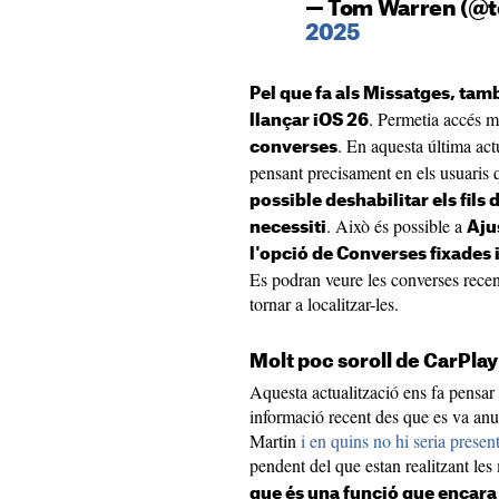
— Tom Warren (@
2025
Pel que fa als Missatges, tam
. Permetia accés mi
llançar iOS 26
. En aquesta última act
converses
pensant precisament en els usuaris 
possible deshabilitar els fils
. Això és possible a
necessiti
Aju
l'opció de Converses fixades 
Es podran veure les converses recen
tornar a localitzar-les.
Molt poc soroll de CarPlay
Aquesta actualització ens fa pensar
informació recent des que es va anu
Martin
i en quins no hi seria presen
pendent del que estan realitzant le
que és una funció que encar