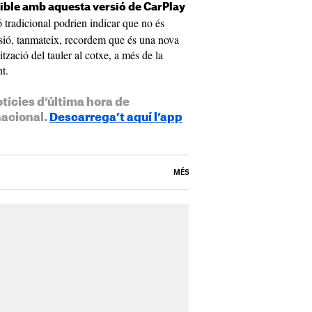
tible amb aquesta versió de CarPlay
ió tradicional podrien indicar que no és
rsió, tanmateix, recordem que és una nova
tzació del tauler al cotxe, a més de la
t.
otícies d’última hora de
nacional.
Descarrega’t aquí l’app
MÉS