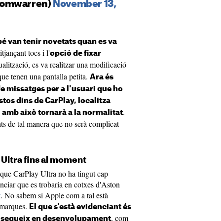
tomwarren)
November 13,
bé van tenir novetats quan es va
tjançant tocs i l'
opció de fixar
ualització, es va realitzar una modificació
que tenen una pantalla petita.
Ara és
 de missatges per a l'usuari que ho
stos dins de CarPlay, localitza
.
i amb això tornarà a la normalitat
ts de tal manera que no serà complicat
 Ultra fins al moment
 que CarPlay Ultra no ha tingut cap
nciar que es trobaria en cotxes d'Aston
t
. No sabem si Apple com a tal està
s marques.
El que s'està evidenciant és
, com
a segueix en desenvolupament