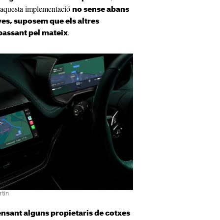
 aquesta implementació
no sense abans
ves, suposem que els altres
.
passant pel mateix
rtin
nsant alguns propietaris de cotxes