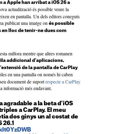
m a Apple han arribat a iOS 26 a
nova actualització és possible veure la
eixen en pantalla. Un dels editors coneguts
a publicat una imatge on
és possible
ys en lloc de tenir-ne dues com
esta millora mentre que altres romanen
fila addicional d'aplicacions,
extensió de la pantalla de CarPlay
s piles en una pantalla on només hi caben
l seu document de suport
respecte a CarPlay
la informació més endavant.
a agradable a la beta d'iOS
triples a CarPlay. El meu
a dos ginys un al costat de
S 26.1
nkIt0YzDWB