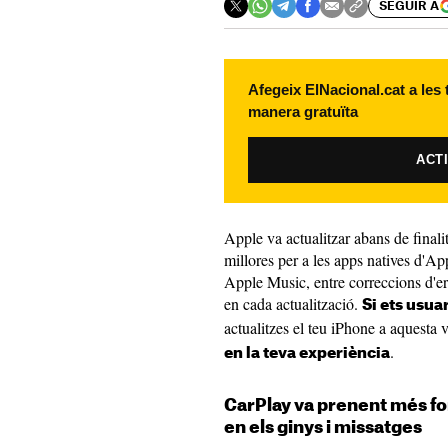
SEGUIR A
Afegeix ElNacional.cat a les
manera gratuïta
ACT
Apple va actualitzar abans de finali
millores per a les apps natives d'Ap
Apple Music, entre correccions d'err
en cada actualització.
Si ets usua
actualitzes el teu iPhone a aquesta 
.
en la teva experiència
CarPlay va prenent més f
en els ginys i missatges