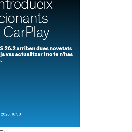
ntrodueix
cionants
a CarPlay
OS 26.2 arriben dues novetats
ja vas actualitzar i no te n'has
.
e 2026. 16:30