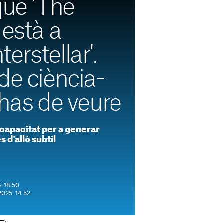
que 'The
 està a
nterstellar'.
de ciència-
 has de veure
capacitat per a generar
s d'allò subtil
5. 18:50
 2025. 14:52