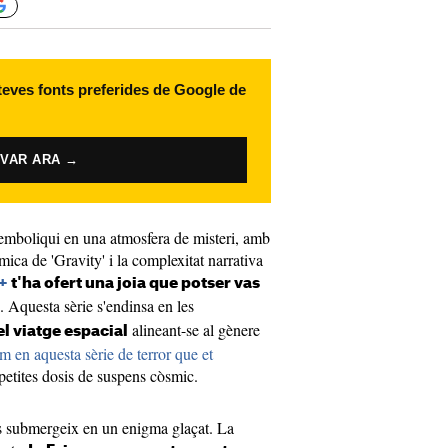
 teves fonts preferides de Google de
IVAR ARA →
'emboliqui en una atmosfera de misteri, amb
ca de 'Gravity' i la complexitat narrativa
+
t'ha ofert una joia que potser vas
. Aquesta sèrie s'endinsa en les
alineant-se al gènere
l viatge espacial
m en aquesta sèrie de terror que et
petites dosis de suspens còsmic.
ens submergeix en un enigma glaçat. La