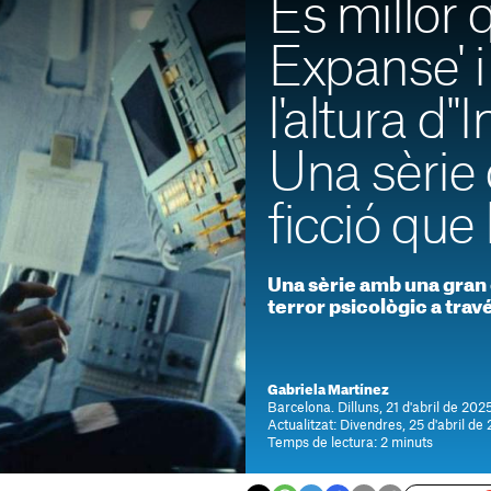
És millor 
Expanse' i
l'altura d''I
Una sèrie 
ficció que
Una sèrie amb una gran 
terror psicològic a travé
Gabriela Martínez
Barcelona. Dilluns, 21 d'abril de 202
Actualitzat: Divendres, 25 d'abril de
Temps de lectura: 2 minuts