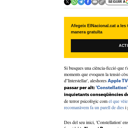
SEGUIR A
Afegeix ElNacional.cat a les
manera gratuïta
ACT
Si busques una ciència-ficció que t
moments que evoquen la tensió còsmi
d''Interstellar', aleshores
Apple TV
passar per alt:
'Constellation'
inquietants conseqüències de
de terror psicològic com
el que vèie
recomanàvem fa un parell de dies
i 
Des del seu inici, 'Constellation' 