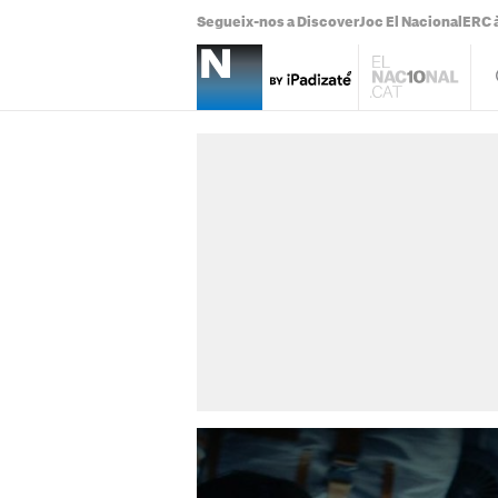
Segueix-nos a Discover
Joc El Nacional
ERC à