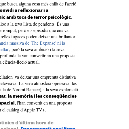
 que busca alguna cosa més enllà de l'acció
onvidi a reflexionar i a
,
ic amb tocs de terror psicològic
loc a la teva llista de pendents. És una
terromput, però els episodis que ens va
strelles fugaces poden deixar una brillantor
ància massiva de 'The Expanse' ni la
ellar'
, però la seva ambició i la seva
 profunda la van convertir en una proposta
a ciència-ficció actual.
ellation' va deixar una empremta distintiva
televisiva. La seva atmosfera opressiva, les
nt la de Noomi Rapace), i la seva exploració
itat, la memòria i les conseqüències
, l'han convertit en una proposta
spacial
n el catàleg d'Apple TV+.
otícies d’última hora de