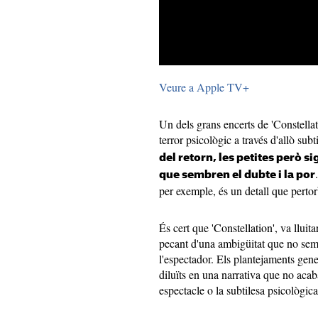
Veure a Apple TV+
Un dels grans encerts de 'Constellat
terror psicològic a través d'allò subt
del retorn, les petites però si
que sembren el dubte i la por
per exemple, és un detall que perto
És cert que 'Constellation', va lluit
pecant d'una ambigüitat que no se
l'espectador. Els plantejaments gene
diluïts en una narrativa que no acab
espectacle o la subtilesa psicològica