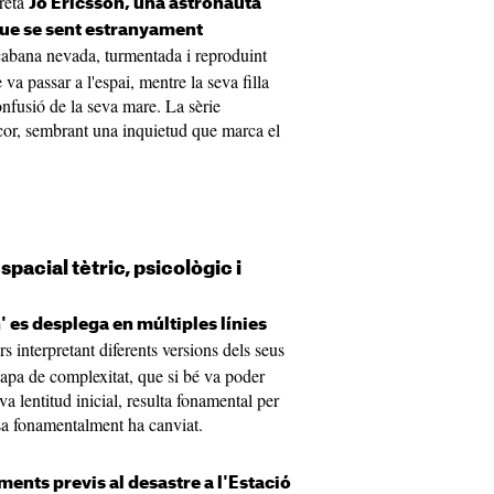
reta
Jo Ericsson, una astronauta
que se sent estranyament
cabana nevada, turmentada i reproduint
a passar a l'espai, mentre la seva filla
onfusió de la seva mare. La sèrie
scor, sembrant una inquietud que marca el
spacial tètric, psicològic i
' es desplega en múltiples línies
s interpretant diferents versions dels seus
apa de complexitat, que si bé va poder
va lentitud inicial, resulta fonamental per
sa fonamentalment ha canviat.
ents previs al desastre a l'Estació