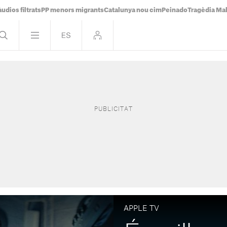
udios filtrats
PP menors migrants
Catalunya nou cim
Peinado
Tragèdia Ma
APPLE TV