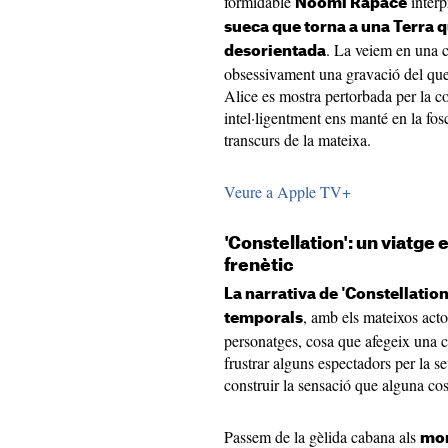
formidable
interp
Noomi Rapace
sueca que torna a una Terra 
. La veiem en una 
desorientada
obsessivament una gravació del que v
Alice es mostra pertorbada per la c
intel·ligentment ens manté en la fo
transcurs de la mateixa.
Veure a Apple TV+
'Constellation': un viatge e
frenètic
La narrativa de 'Constellation
, amb els mateixos actor
temporals
personatges, cosa que afegeix una c
frustrar alguns espectadors per la se
construir la sensació que alguna co
Passem de la gèlida cabana als
mom