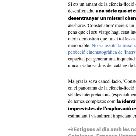
Si ets un amant de la ciència-ficció
desenfrenada,
una sèrie que et c
desentranyar un misteri còsm
aleshores 'Constellation' mereix un l
pena que el seu viatge hagi estat in
oferir demostren que fins i tot les e
memorable.
No va assolir la resson
perfecció cinematogràfica de 'Interst
capacitat per generar una inquietud
única i valuosa dins del catàleg de l
Malgrat la seva cancel·lació, 'Const
en el panorama de la ciència-ficció 
sòlides interpretacions (especialme
de temes complexos com
la ident
imprevistes de l'exploració e
estimulant i visualment impactant e
📲 Estigues al dia amb les n