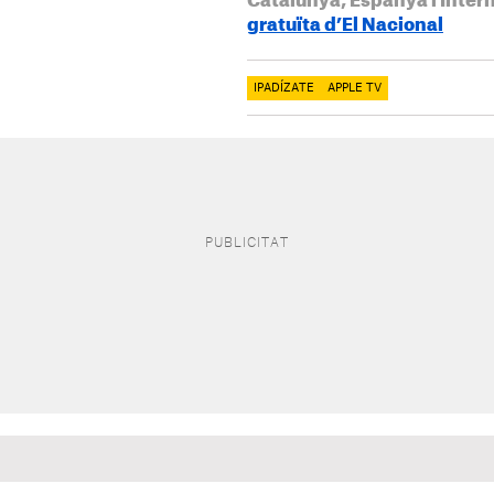
Catalunya, Espanya i Inter
gratuïta d’El Nacional
IPADÍZATE
APPLE TV