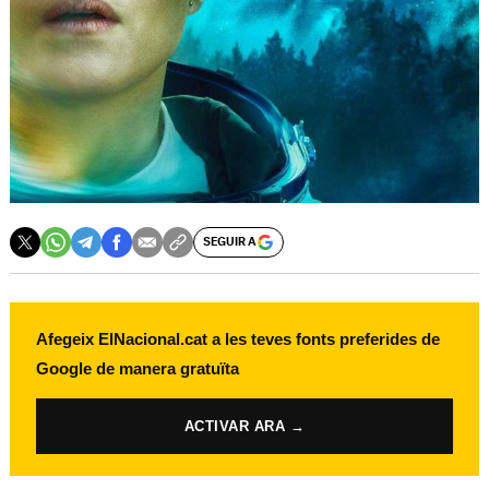
SEGUIR A
Afegeix ElNacional.cat a les teves fonts preferides de
Google de manera gratuïta
ACTIVAR ARA →