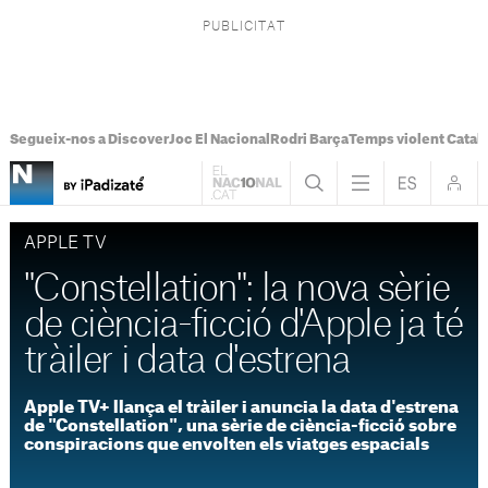
Segueix-nos a Discover
Joc El Nacional
Rodri Barça
Temps violent Catal
APPLE TV
"Constellation": la nova sèrie
de ciència-ficció d'Apple ja té
tràiler i data d'estrena
Apple TV+ llança el tràiler i anuncia la data d'estrena
de "Constellation", una sèrie de ciència-ficció sobre
conspiracions que envolten els viatges espacials