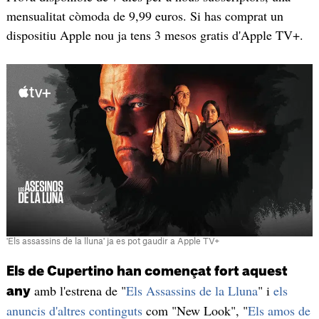
mensualitat còmoda de 9,99 euros. Si has comprat un
dispositiu Apple nou ja tens 3 mesos gratis d'Apple TV+.
'Els assassins de la lluna' ja es pot gaudir a Apple TV+
Els de Cupertino han començat fort aquest
amb l'estrena de "
Els Assassins de la Lluna
" i
els
any
anuncis d'altres continguts
com "New Look", "
Els amos de