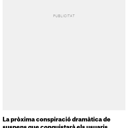
La pròxima conspiració dramàtica de
suspens que conquistarà els usuaris