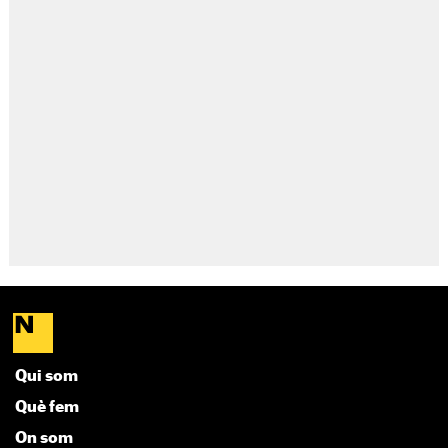
Qui som
Què fem
On som