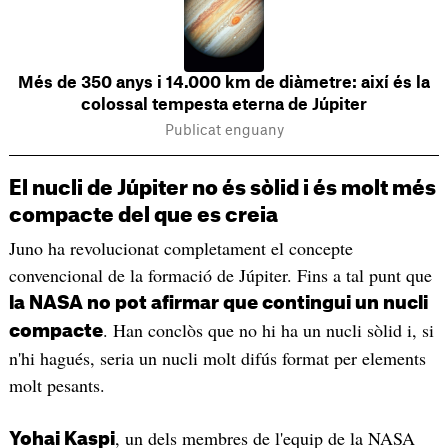
Més de 350 anys i 14.000 km de diàmetre: així és la
colossal tempesta eterna de Júpiter
Publicat enguany
El nucli de Júpiter no és sòlid i és molt més
compacte del que es creia
Juno ha revolucionat completament el concepte
convencional de la formació de Júpiter. Fins a tal punt que
la NASA no pot afirmar que contingui un nucli
. Han conclòs que no hi ha un nucli sòlid i, si
compacte
n'hi hagués, seria un nucli molt difús format per elements
molt pesants.
, un dels membres de l'equip de la NASA
Yohai Kaspi