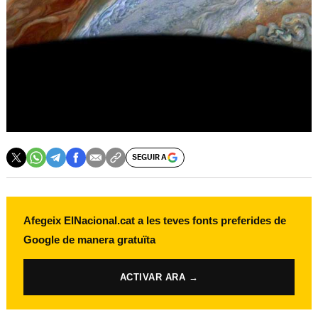
SEGUIR A
Afegeix ElNacional.cat a les teves fonts preferides de
Google de manera gratuïta
ACTIVAR ARA →