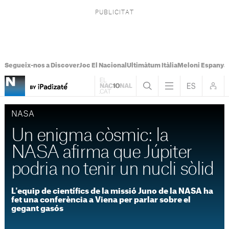
Segueix-nos a Discover
Joc El Nacional
Ultimàtum Itàlia
Meloni Espanya
NASA
Un enigma còsmic: la
NASA afirma que Júpiter
podria no tenir un nucli sòlid
L'equip de científics de la missió Juno de la NASA ha
fet una conferència a Viena per parlar sobre el
gegant gasós