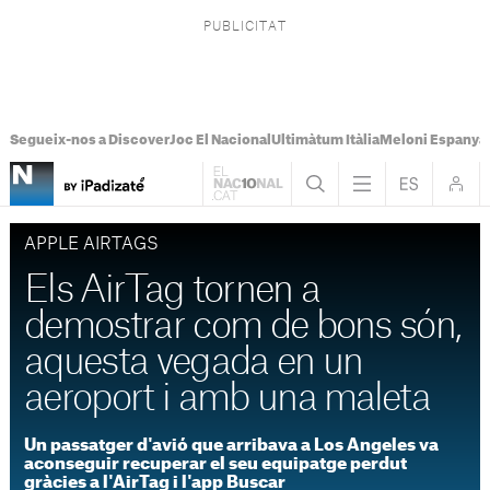
Segueix-nos a Discover
Joc El Nacional
Ultimàtum Itàlia
Meloni Espanya
APPLE AIRTAGS
Els AirTag tornen a
demostrar com de bons són,
aquesta vegada en un
aeroport i amb una maleta
Un passatger d'avió que arribava a Los Angeles va
aconseguir recuperar el seu equipatge perdut
gràcies a l'AirTag i l'app Buscar