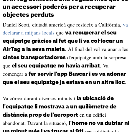
un accessori poderós per a recuperar
objectes perduts
Daniel Scott, ciutadà americà que resideix a Califòrnia,
va
declarar a mitjans locals
que
va recuperar el seu
equipatge gràcies al fet que li va col·locar un
. Al final del vol va anar a les
AirTag a la seva maleta
d'equipatge amb la sorpresa
cintes transportadores
que
. Va
el seu equipatge no havia arribat
començar a
fer servir l'app Buscar i es va adonar
.
que el seu equipatge ja estava en un altre lloc
Va córrer durant diversos minuts i
la ubicació de
l'equipatge li mostrava a un quilòmetre de
en un edifici
distància prop de l'aeroport
abandonat. Davant la situació,
l'home no va dubtar ni
per sol·licitar la
un minut més i va trucar al 911