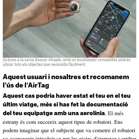
Gràcies a la xarxa Buscar d'Apple, amb un localitzador compatible podràs
ubicar tots els objectes que necessitis fàcilment
Aquest usuari i nosaltres et recomanem
l'ús de l'AirTag
Aquest cas podria haver estat el teu en el teu
últim viatge, més si has fet la documentació
. El més
del teu equipatge amb una aerolínia
estrany és com succeeix aquest tipus de robatori. Ens
podem imaginar que el subjecte que va cometre el robatori
va aconseguir introduir-se per les pistes d'aterratge i arribar