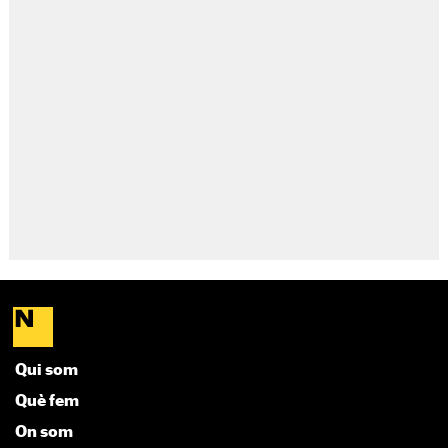
Qui som
Què fem
On som