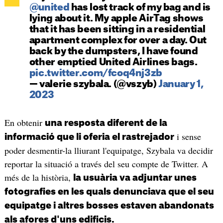
@united
has lost track of my bag and is
lying about it. My apple AirTag shows
that it has been sitting in a residential
apartment complex for over a day. Out
back by the dumpsters, I have found
other emptied United Airlines bags.
pic.twitter.com/fcoq4nj3zb
— valerie szybala. (@vszyb)
January 1,
2023
En obtenir
una resposta diferent de la
i sense
informació que li oferia el rastrejador
poder desmentir-la lliurant l'equipatge, Szybala va decidir
reportar la situació a través del seu compte de Twitter. A
més de la història,
la usuària va adjuntar unes
fotografies en les quals denunciava que el seu
equipatge i altres bosses estaven abandonats
als afores d'uns edificis.