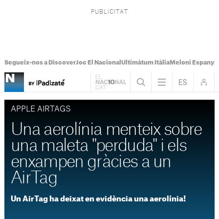
Segueix-nos a Discover
Joc El Nacional
Ultimàtum Itàlia
Meloni Espanya
APPLE AIRTAGS
Una aerolínia menteix sobre
una maleta "perduda" i els
enxampen gràcies a un
AirTag
Un AirTag ha deixat en evidència una aerolínia!