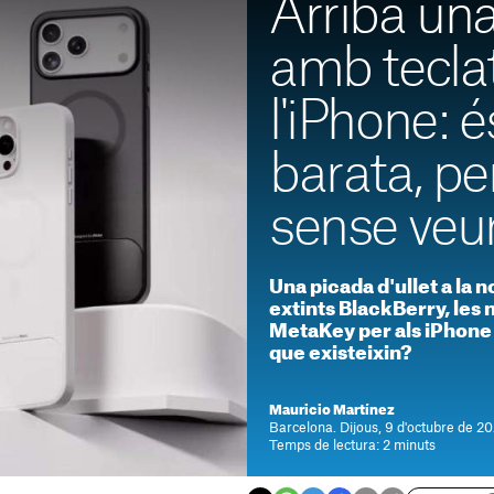
Arriba un
amb teclat
l'iPhone: 
barata, pe
sense veure
Una picada d'ullet a la n
extints BlackBerry, les
MetaKey per als iPhone 1
que existeixin?
Mauricio Martínez
Barcelona. Dijous, 9 d'octubre de 20
Temps de lectura: 2 minuts