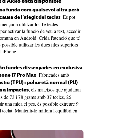
at d'Akko està disponible
a funda com qualsevol altra però
. Es pot
ausa de l'afegit del teclat
nçar a utilitzar-lo. Té tecles
per activar la funció de veu a text, accedir
n comuna en Android. Crida l'atenció que té
ssible utilitzar les dues files superiors
l'iPhone.
ón fundes dissenyades en exclusiva
. Fabricades amb
Phone 17 Pro Max
stic (TPU) i poliuretà normal (PU)
, els mateixos que ajudaran
cia a impactes
es de 73 i 78 grams amb 37 tecles, 26
uir una mica el pes, és possible extreure 9
 teclat. Mantenir-lo millora l'equilibri en