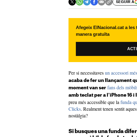
SEGUIR A
Afegeix ElNacional.cat a les
manera gratuïta
ACT
Per si necessitaves
un accessori més
acaba de fer un llançament qu
fans dels mòbi
moment van ser
amb teclat per a l'iPhone 16 i 
preu més accessible que la
funda qu
Clicks
. Realment tenen sentit aque
nostàlgia?
Si busques una funda difere