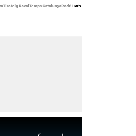
ya
Tiroteig Raval
Temps Catalunya
Rodri Barça
Preu llum avui
Eclipsi solar
MÉS