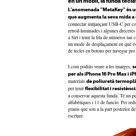
en un mòbil, la funda tecl
L'anomenada "MetaKey" és un
que augmenta la seva mida a c
connectar mitjançant USB-C per come
retroil·luminades i algunes dreceres 
a Siri i tenir la fila de números ta
un mode de desplaçament en què és po
de tecles en botons per navegar pro 
I com podràs veure a les imatges,
s
per als iPhone 16 Pro Max i i
materials
de poliuretà termoplà
per tenir
flexibilitat i resistèn
a conservar aquesta funda. Té un p
alfabètiques i 11 de funció. Per red
grams que són a la part posterior del
escriure.