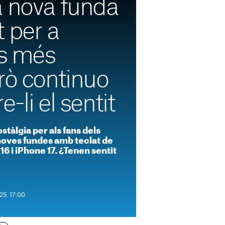
a nova funda
 per a
és més
rò continuo
-li el sentit
ostàlgia per als fans dels
 noves fundes amb teclat de
6 i iPhone 17. ¿Tenen sentit
25. 17:00