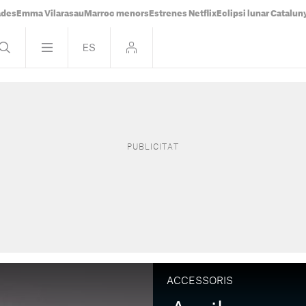
ades
Emma Vilarasau
Marroc menors
Estrenes Netflix
Eclipsi lunar Catalun
ACCESSORIS