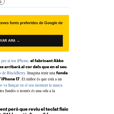
 teves fonts preferides de Google de
IVAR ARA →
 per al teu iPhone
,
el fabricant Akko
e arribarà al cor dels que en el seu
ls de BlackBerry
. Imagina tenir una
funda
. El millor és que està a un
l'iPhone 17
e va llançar en el seu moment la marca
stes fundes o només és una oda a la
nt però que reviu el teclat físic