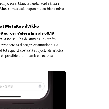
onja, rosa, blau, lavanda, verd sàlvia i
o Max només està disponible en blanc núvol,
lat MetaKey d'Akko
 euros i s'eleva fins als 60,19
. Això se li ha de sumar a les tarifes
at
l producte és d'origen estatunidenc. És
 tot i que el cost està subjecte als articles
és possible triar-lo amb el seu cost