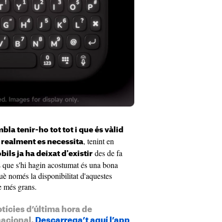
la tenir-ho tot tot i que és vàlid
, tenint en
 realment es necessita
des de fa
òbils ja ha deixat d'existir
is que s'hi hagin acostumat és una bona
què només la disponibilitat d'aquestes
e més grans.
otícies d’última hora de
nacional.
Descarrega’t aquí l’app