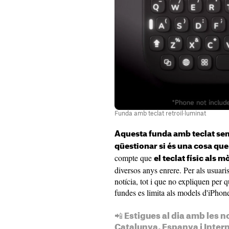
Funda amb teclat retroil·luminat
Aquesta funda amb teclat semb
qüestionar si és una cosa que
compte que
el teclat físic als m
diversos anys enrere. Per als usuar
notícia, tot i que no expliquen per 
fundes es limita als models d'iPhon
📲 Estigues al dia amb les n
Catalunya, Espanya i Inter