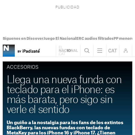
Síguenos en Discover
Juego El Nacional
ERC audios filtrados
PP menores
ACCESORIOS
Llega una nueva funda con
teclado para el iPhone: es
más barata, pero sigo sin
verle el sentido
Un guiño a la nostalgia para los fans de los extintos
BlackBerry, las nuevas fundas con teclado de
MetaKey para los iPhone 16 y iPhone 17. ¿Tienen