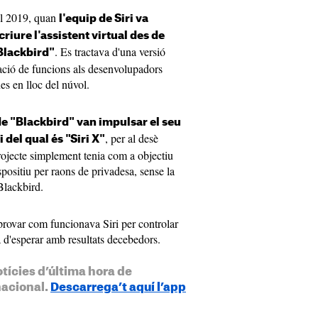
el 2019, quan
l'equip de ‌Siri‌ va
riure l'assistent virtual des de
. Es tractava d'una versió
Blackbird"
reació de funcions als desenvolupadors
es en lloc del núvol.
 de "Blackbird" van impulsar el seu
, per al desè
del qual és "‌Siri‌ X"
 projecte simplement tenia com a objectiu
spositiu per raons de privadesa, sense la
Blackbird.
provar com funcionava Siri per controlar
 d'esperar amb resultats decebedors.
otícies d’última hora de
nacional.
Descarrega’t aquí l’app