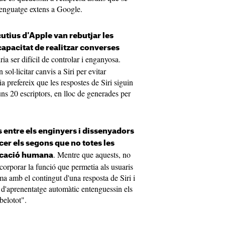
llenguatge extens a Google.
utius d'Apple van rebutjar les
 capacitat de realitzar converses
ria ser difícil de controlar i enganyosa.
sol·licitar canvis a ‌Siri‌ per evitar
prefereix que les respostes de ‌Siri‌ siguin
ns 20 escriptors, en lloc de generades per
s entre els enginyers i dissenyadors
ncer els segons que no totes les
. Mentre que aquests, no
ficació humana
corporar la funció que permetia als usuaris
 amb el contingut d'una resposta de ‌Siri‌ i
 d'aprenentatge automàtic entenguessin els
belotot".