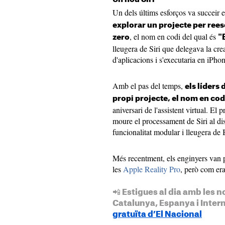
Un dels últims esforços va succeir 
explorar un projecte per reesc
, el nom en codi del qual és
zero
"
lleugera de ‌Siri‌ que delegava la c
d'aplicacions i s'executaria en iPhon
Amb el pas del temps,
els líders
propi projecte, el nom en codi 
aniversari de l'assistent virtual. El
moure el processament de ‌Siri‌ al di
funcionalitat modular i lleugera de 
Més recentment, els enginyers van 
les
Apple Reality Pro
, però com era
📲 Estigues al dia amb les n
Catalunya, Espanya i Inter
gratuïta d’El Nacional