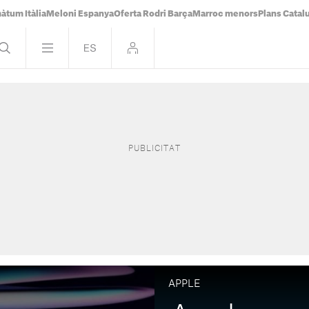
àtum Itàlia
Meloni Espanya
Oferta Rodri Barça
Marroc menors
Plans Catal
APPLE