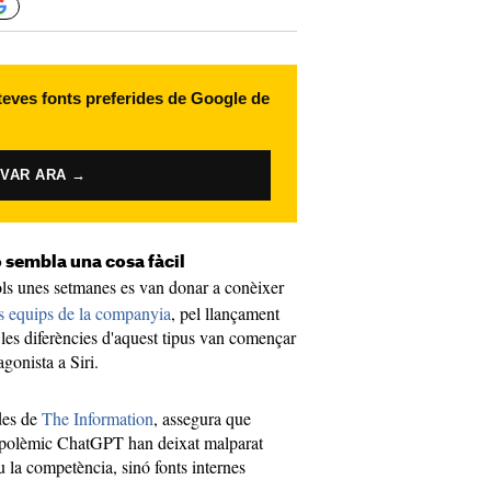
 teves fonts preferides de Google de
IVAR ARA →
 sembla una cosa fàcil
sols unes setmanes es van donar a conèixer
ls equips de la companyia
, pel llançament
ò les diferències d'aquest tipus van començar
gonista a Siri.
des de
The Information
, assegura que
i polèmic ChatGPT han deixat malparat
iu la competència, sinó fonts internes