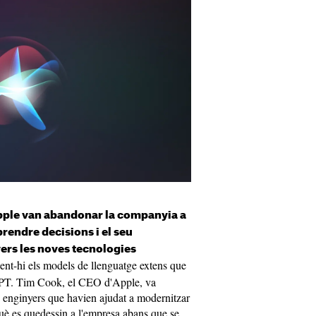
pple van abandonar la companyia a
prendre decisions i el seu
rs les noves tecnologies
oent-hi els models de llenguatge extens que
GPT. Tim Cook, el CEO d'Apple, va
s enginyers que havien ajudat a modernitzar
uè es quedessin a l'empresa abans que se