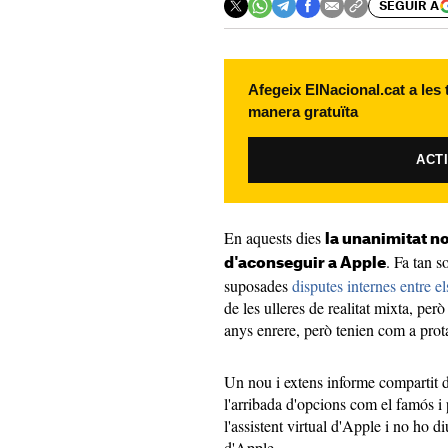
SEGUIR A
Afegeix ElNacional.cat a les
manera gratuïta
ACT
En aquests dies
la unanimitat no
. Fa tan 
d'aconseguir a Apple
suposades
disputes internes entre e
de les ulleres de realitat mixta, per
anys enrere, però tenien com a prota
Un nou i extens informe compartit 
l'arribada d'opcions com el famós 
l'assistent virtual d'Apple i no ho d
d'Apple.