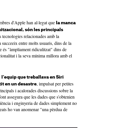
embres d'Apple han al·legat que
la manca
itzacional, són les principals
es tecnologies relacionades amb la
om succeeix entre molts usuaris, dins de la
e és "àmpliament ridiculitzat" dins de
ionalitat i la seva mínima millora amb el
,
l'equip que treballava en ‌Siri‌
, impulsat per petites
it en un desastre
 principals i acalorades discussions sobre la
 font assegura que les dades que s'obtenien
e ciència i enginyeria de dades simplement no
mpleats ho van anomenar "una pèrdua de