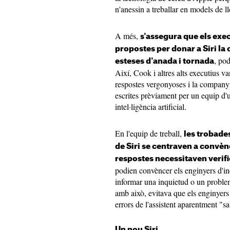
n'anessin a treballar en models de 
A més,
s'assegura que els exec
propostes per donar a ‌Siri‌ la
, pod
esteses d'anada i tornada
Així, Cook i altres alts executius van 
respostes vergonyoses i la companyia 
escrites prèviament per un equip d'u
intel·ligència artificial.
En l'equip de treball,
les trobade
de ‌Siri‌ se centraven a convè
respostes necessitaven veri
podien convèncer els enginyers d'in
informar una inquietud o un problema
amb això, evitava que els enginyers
errors de l'assistent aparentment "sa
Un nou Siri