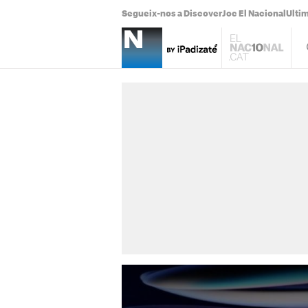
Segueix-nos a Discover
Joc El Nacional
Ultim