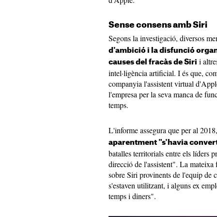
Sense consens amb Siri
Segons la investigació, diversos m
d'ambició i la disfunció organ
i altr
causes del fracàs de Siri
intel·ligència artificial. I és que, c
companyia l'assistent virtual d'Appl
l'empresa per la seva manca de func
temps.
L'informe assegura que per al 2018
aparentment "s'havia convert
batalles territorials entre els líders
direcció de l'assistent". La mateixa
sobre ‌Siri‌ provinents de l'equip d
s'estaven utilitzant, i alguns ex e
temps i diners".