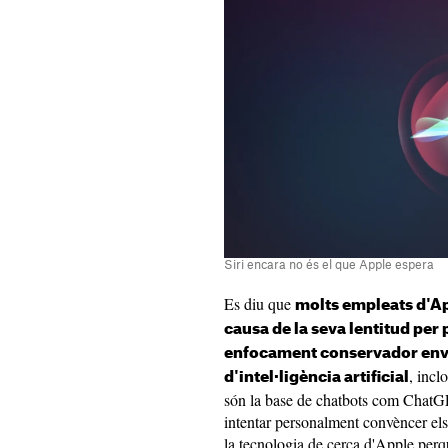
Siri encara no és el que Apple espera
Es diu que
molts empleats d'A
causa de la seva lentitud per 
enfocament conservador enve
, incl
d'intel·ligència artificial
són la base de chatbots com Chat
intentar personalment convèncer el
la tecnologia de cerca d'Apple perq