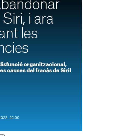
abandonar
iri, i ara
ant les
ncies
disfunció organitzacional,
s causes del fracàs de Siri!
 2023. 22:00