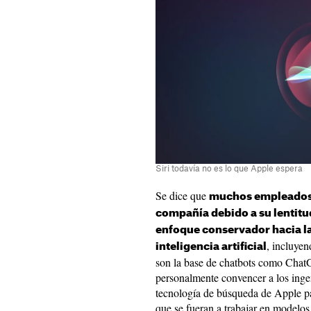
Siri todavía no es lo que Apple espera
Se dice que
muchos empleados 
compañía debido a su lentitu
enfoque conservador hacia l
, incluye
inteligencia artificial
son la base de chatbots como Cha
personalmente convencer a los inge
tecnología de búsqueda de Apple pa
que se fueran a trabajar en modelo