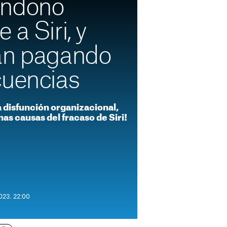
andonó
 a Siri, y
án pagando
cuencias
la disfunción organizacional,
as causas del fracaso de Siri!
2023. 22:00