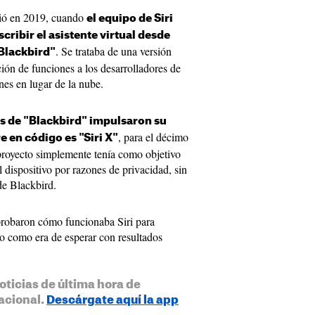
dió en 2019, cuando
el equipo de ‌Siri‌
cribir el asistente virtual desde
. Se trataba de una versión
Blackbird"
ación de funciones a los desarrolladores de
nes en lugar de la nube.
es de "Blackbird" impulsaron su
, para el décimo
en código es "‌Siri‌ X"
l proyecto simplemente tenía como objetivo
l dispositivo por razones de privacidad, sin
de Blackbird.
probaron cómo funcionaba Siri para
ro como era de esperar con resultados
oticias de última hora de
acional.
Descárgate aquí la app