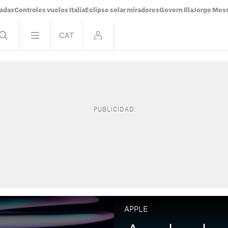
tadas
Controles vuelos Italia
Eclipse solar miradores
Govern Illa
Jorge Mes
APPLE