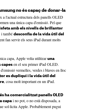
Samsung no és capaç de donar-la
ix a l'actual estructura dels panells OLED
 formen una única capa d'emissió. Pel que
sfeta amb els nivells de brillantor
, i també
desconfia de la vida útil del
ent fan servir els seus iPad durant molts
nica capa, Apple volia utilitzar
una
en el seu primer iPad OLED.
s capes
d'emissió vermelles, verdes i blaves en lloc
tor es dupliqui i la vida útil del
, cosa molt important en un iPad.
tre
 ha comercialitzat panells OLED
i no pot, o no està disposada, a
a capa
que sol·licita Apple. Probablement pugui