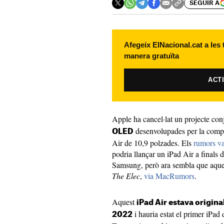
SEGUIR A
Afegeix ElNacional.cat a les
manera gratuïta
ACT
Apple ha cancel·lat un projecte c
desenvolupades per la comp
OLED
Air de 10,9 polzades. Els
rumors va
podria llançar un iPad Air a final
Samsung, però ara sembla que aques
The Elec
,
via MacRumors
.
Aquest
iPad Air estava origin
i hauria estat el primer iPa
2022