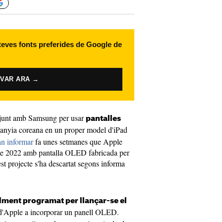
 teves fonts preferides de Google de
IVAR ARA →
onjunt amb Samsung per usar
pantalles
anyia coreana en un proper model d'iPad
n informar
fa unes setmanes que Apple
s de 2022 amb pantalla OLED fabricada per
t projecte s'ha descartat segons informa
alment programat per llançar-se el
d d'Apple a incorporar un panell OLED.