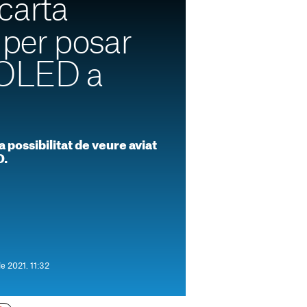
carta
per posar
 OLED a
 possibilitat de veure aviat
D.
e 2021. 11:32