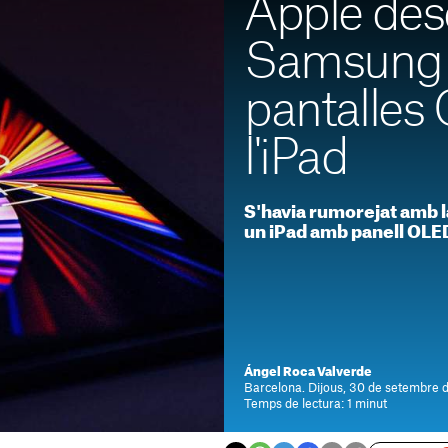
Apple des
Samsung 
pantalles
l'iPad
S'havia rumorejat amb la
un iPad amb panell OLE
Ángel Roca Valverde
Barcelona. Dijous, 30 de setembre d
Temps de lectura: 1 minut