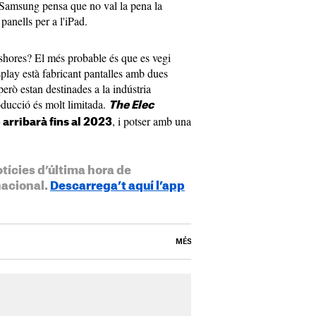
, Samsung pensa que no val la pena la
 panells per a l'iPad.
hores? El més probable és que es vegi
lay està fabricant pantalles amb dues
però estan destinades a la indústria
roducció és molt limitada.
The Elec
, i potser amb una
arribarà fins al 2023
otícies d’última hora de
nacional.
Descarrega’t aquí l’app
MÉS