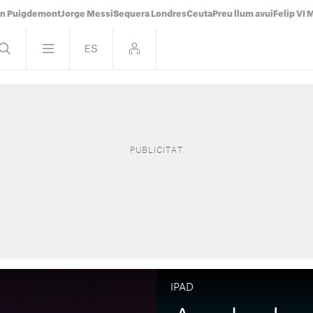
án Puigdemont
Jorge Messi
Sequera Londres
Ceuta
Preu llum avui
Felip VI 
IPAD