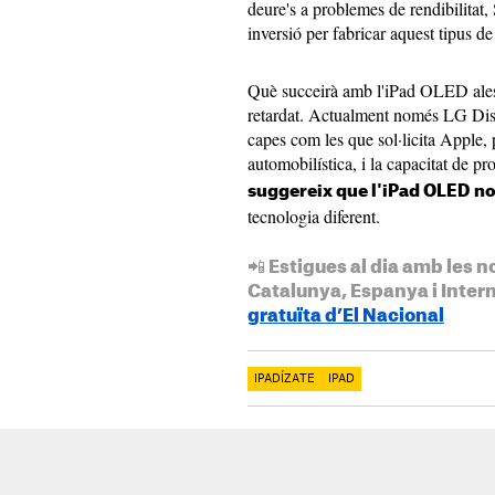
deure's a problemes de rendibilitat
inversió per fabricar aquest tipus de
Què succeirà amb l'iPad OLED ales
retardat. Actualment només LG Disp
capes com les que sol·licita Apple, 
automobilística, i la capacitat de p
suggereix que l'iPad OLED no 
tecnologia diferent.
📲 Estigues al dia amb les n
Catalunya, Espanya i Inter
gratuïta d’El Nacional
IPADÍZATE
IPAD