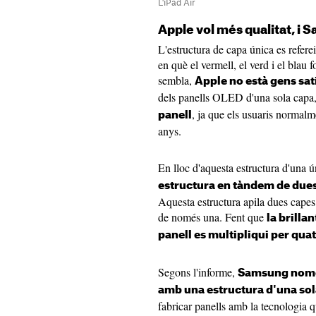
L'iPad Air
Apple vol més qualitat, i 
L'estructura de capa única es refere
en què el vermell, el verd i el blau
sembla,
Apple no està gens sati
dels panells OLED d'una sola capa
, ja que els usuaris normalm
panell
anys.
En lloc d'aquesta estructura d'una ú
estructura en tàndem de due
Aquesta estructura apila dues capes 
de només una. Fent que
la brillan
panell es multipliqui per qua
Segons l'informe,
Samsung només
amb una estructura d'una sol
fabricar panells amb la tecnologia 