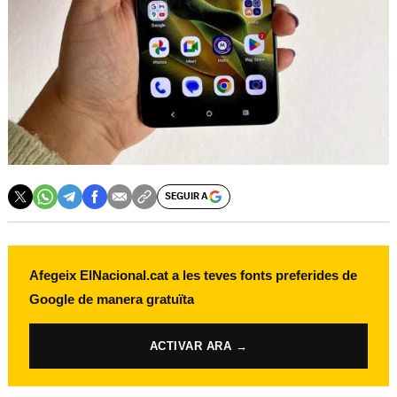
SEGUIR A
Afegeix ElNacional.cat a les teves fonts preferides de
Google de manera gratuïta
ACTIVAR ARA →