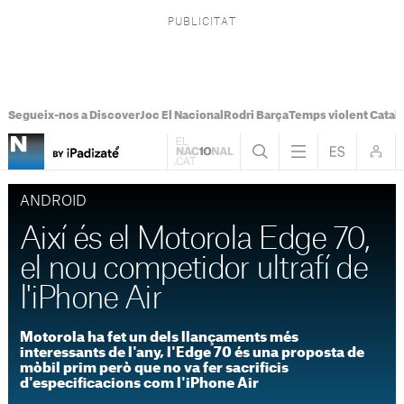
Segueix-nos a Discover
Joc El Nacional
Rodri Barça
Temps violent Catal
ANDROID
Així és el Motorola Edge 70,
el nou competidor ultrafí de
l'iPhone Air
Motorola ha fet un dels llançaments més
interessants de l'any, l'Edge 70 és una proposta de
mòbil prim però que no va fer sacrificis
d'especificacions com l'iPhone Air