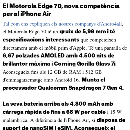
El Motorola Edge 70, nova competència
per al iPhone Air
Tal com ens expliquen els nostres companys d'Andro4all
,
el Motorola Edge 70 té un
gruix de 5,99 mm i té
que competeixen
especificacions interessants
directament amb el mòbil prim d'Apple. Té una pantalla de
6,67 polzades AMOLED amb 4.500 nits de
.
brillantor màxima i Corning Gorilla Glass 7i
Aconsegueix fins als 12 GB de RAM i 512 GB
d'emmagatzematge amb Android 16.
Munta el
processador Qualcomm Snapdragon 7 Gen 4.
La seva bateria arriba als 4.800 mAh amb
i 15 W
càrrega ràpida de fins a 68 W per cable
inalàmbrica. A diferència de l'iPhone Air, sí
disposa de
suport de nanoSIM i eSIM. Aconsegueix el