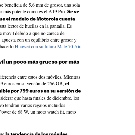
 se beneficia de 5,6 mm de grosor, una sola
r más potente como es el A19 Pro.
Se ve
ue el modelo de Motorola cuenta
sta lector de huellas en la pantalla. Es
te móvil debido a que no carece de
 apuesta con un equilibrio entre grosor y
 hacerlo
Huawei con su futuro Mate 70 Air
.
il un poco más grueso por más
iferencia entre estos dos móviles. Mientras
19 euros en su versión de 256 GB,
el
ible por 799 euros en su versión de
siderar que hasta finales de diciembre, los
vo tendrán varios regalos incluidos
Power de 68 W, un moto watch fit, moto
que
la tendencia de los móviles