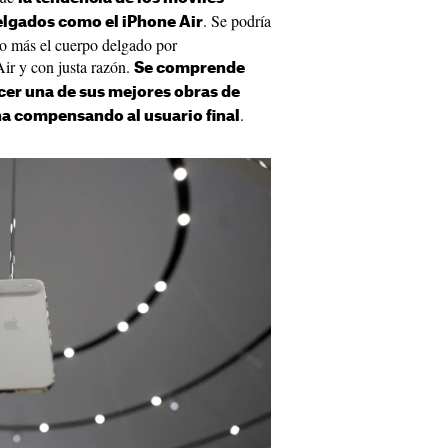
. Se podría
elgados como el iPhone Air
do más el cuerpo delgado por
Air y con justa razón.
Se comprende
er una de sus mejores obras de
.
na compensando al usuario final