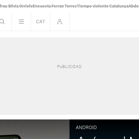
frau Sílvia Orriols
Encuesta Ferran Torres
Tiempo violento Catalunya
Abdou
ANDROID