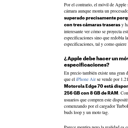
Por el contrario, el móvil de Apple
cámara aunque monta un procesado
superado precisamente porq
y ha
con tres cámaras traseras
interesante ver cómo se proyecta es
especificaciones sino que redobla la
especificaciones, tal y como quiere
¿Apple debe hacer un móv
especificaciones?
En precio también existe una gran d
que el
iPhone Air
se vende por 1.2
Motorola Edge 70 está dispon
. Con
256 GB con 8 GB de RAM
usuarios que compren este dispositi
comenzando por el cargador Turbo
buds loop y un moto tag.
Parece mentira pero la realidad es 