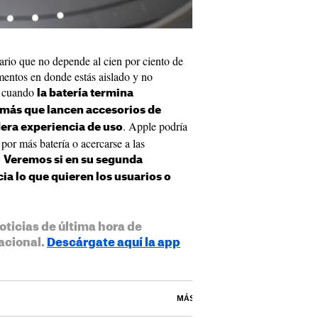
uario que no depende al cien por ciento de
mentos en donde estás aislado y no
hí cuando
la batería termina
 más que lancen accesorios de
. Apple podría
dera experiencia de uso
or más batería o acercarse a las
.
Veremos si en su segunda
ia lo que quieren los usuarios o
oticias de última hora de
acional.
Descárgate aquí la app
MÁS