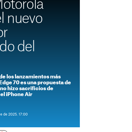
Motorola
el nuevo
or
do del
de los lanzamientos más
l Edge 70 es una propuesta de
no hizo sacrificios de
el iPhone Air
re de 2025. 17:00