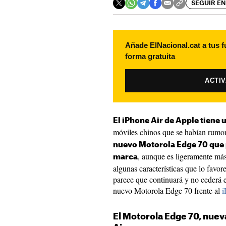
SEGUIR EN
Añade ElNacional.cat a tus f
forma gratuita
ACTI
El iPhone Air de Apple tiene 
móviles chinos que se habían rumo
nuevo Motorola Edge 70 que 
, aunque es ligeramente má
marca
algunas características que lo favo
parece que continuará y no cederá e
nuevo Motorola Edge 70 frente al
i
El Motorola Edge 70, nue