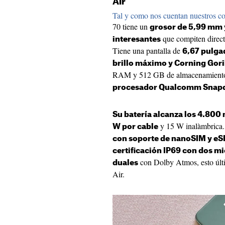
Air
Tal y como nos cuentan nuestros c
70 tiene un
grosor de 5,99 mm y
que compiten direct
interesantes
Tiene una pantalla de
6,67 pulga
brillo máximo y Corning Goril
RAM y 512 GB de almacenamiento
procesador Qualcomm Snapd
Su batería alcanza los 4.800
y 15 W inalàmbrica. 
W por cable
con soporte de nanoSIM y eSI
certificación IP69 con dos m
con Dolby Atmos, esto últi
duales
Air.