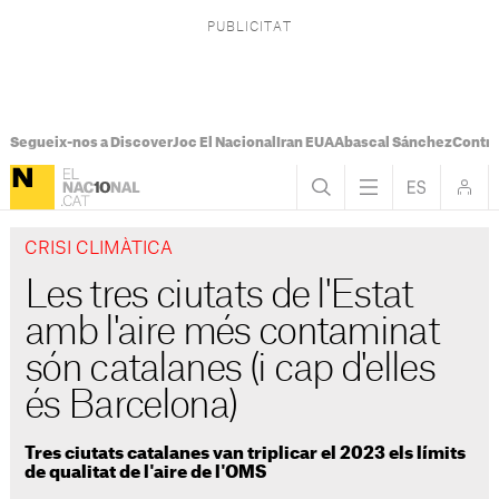
Segueix-nos a Discover
Joc El Nacional
Iran EUA
Abascal Sánchez
Control
CRISI CLIMÀTICA
Les tres ciutats de l'Estat
amb l'aire més contaminat
són catalanes (i cap d'elles
és Barcelona)
Tres ciutats catalanes van triplicar el 2023 els límits
de qualitat de l'aire de l'OMS