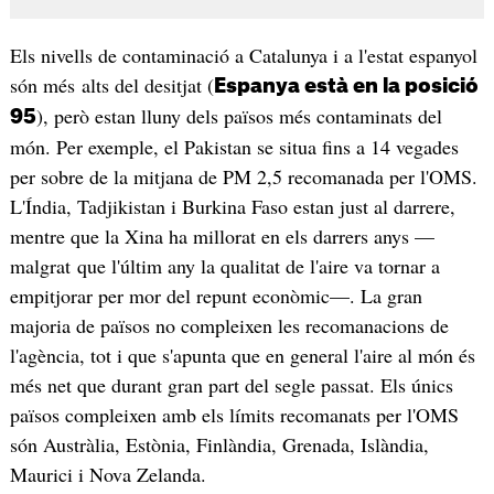
Els nivells de contaminació a Catalunya i a l'estat espanyol
són més alts del desitjat (
Espanya està en la posició
), però estan lluny dels països més contaminats del
95
món. Per exemple, el Pakistan se situa fins a 14 vegades
per sobre de la mitjana de PM 2,5 recomanada per l'OMS.
L'Índia, Tadjikistan i Burkina Faso estan just al darrere,
mentre que la Xina ha millorat en els darrers anys —
malgrat que l'últim any la qualitat de l'aire va tornar a
empitjorar per mor del repunt econòmic—. La gran
majoria de països no compleixen les recomanacions de
l'agència, tot i que s'apunta que en general l'aire al món és
més net que durant gran part del segle passat. Els únics
països compleixen amb els límits recomanats per l'OMS
són Austràlia, Estònia, Finlàndia, Grenada, Islàndia,
Maurici i Nova Zelanda.