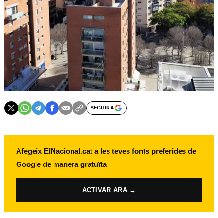
SEGUIR A
Afegeix ElNacional.cat a les teves fonts preferides de
Google de manera gratuïta
ACTIVAR ARA →