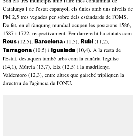
Són els tres municipis amb l'aire més contaminat de
Catalunya i de l'estat espanyol, els únics amb uns nivells de
PM 2,5 tres vegades per sobre dels estàndards de l'OMS.
De fet, en el rànquing mundial ocupen les posicions 1586,
1587 i 1722, respectivament. Per darrere hi ha ciutats com
(12,5),
(11,5),
(11,2),
Reus
Barcelona
Rubí
(10,5) i
(10,4). A la resta de
Tarragona
Igualada
l'Estat, destaquen també urbs com la canària Teguise
(14,1), Múrcia (13,7), Elx (12,5) i la madrilenya
Valdemoro (12,3), entre altres que gairebé tripliquen la
directriu de l'agència de l'ONU.