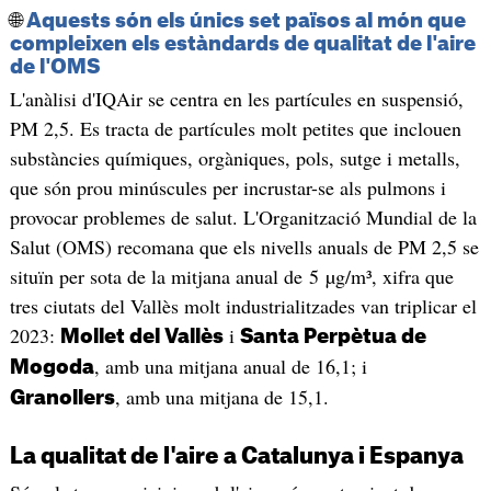
🌐
Aquests són els únics set països al món que
compleixen els estàndards de qualitat de l'aire
de l'OMS
L'anàlisi d'IQAir se centra en les partícules en suspensió,
PM 2,5. Es tracta de partícules molt petites que inclouen
substàncies químiques, orgàniques, pols, sutge i metalls,
que són prou minúscules per incrustar-se als pulmons i
provocar problemes de salut. L'Organització Mundial de la
Salut (OMS) recomana que els nivells anuals de PM 2,5 se
situïn per sota de la mitjana anual de 5 µg/m³, xifra que
tres ciutats del Vallès molt industrialitzades van triplicar el
2023:
i
Mollet del Vallès
Santa Perpètua de
, amb una mitjana anual de 16,1; i
Mogoda
, amb una mitjana de 15,1.
Granollers
La qualitat de l'aire a Catalunya i Espanya