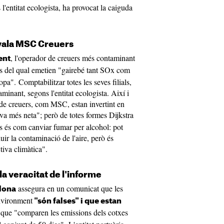
'entitat ecologista, ha provocat la caiguda
nyala MSC Creuers
, l'operador de creuers més contaminant
ent
lls del qual emetien "gairebé tant SOx com
opa". Comptabilitzar totes les seves filials,
minant, segons l'entitat ecologista. Així i
de creuers, com MSC, estan invertint en
a més neta"; però de totes formes Dijkstra
gas és com canviar fumar per alcohol: pot
duir la contaminació de l'aire, però és
tiva climàtica".
la veracitat de l'informe
assegura en un comunicat que les
lona
nvironment
"són falses" i que estan
a que "comparen les emissions dels cotxes