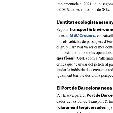
implementada el 2021 i que, segons l
del 80% de les emissions de SOx.
L'entitat ecologista asse
Segons
Transport & Environm
ha estat
, els vaixe
MSC Creuers
tots els vehicles de passatgers d'Eur
el grup Carnaval va ser el més conta
tot, destaquen que molts operadors 
(GNL) com a "alternativ
gas fòssil
critica que "canviar del petroli al 
ajudar la indústria dels creuers a re
igualment terrible des d'una perspec
El Port de Barcelona nega 
Per la seva part, el
Port de Barce
dades de l'estudi de Transport & E
, j
"clarament tergiversades"