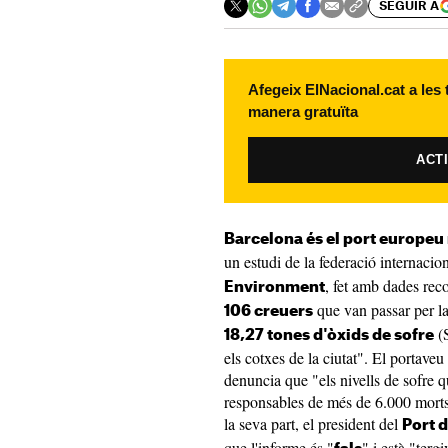
SEGUIR A
Afegeix ElNacional.cat a les
manera gratuïta
ACT
Barcelona és el port europe
un estudi de la federació internacion
, fet amb dades reco
Environment
que van passar per la
106 creuers
(S
18,27 tones d'òxids de sofre
els cotxes de la ciutat". El portave
denuncia que "els nivells de sofre 
responsables de més de 6.000 morts
la seva part, el president del
Port 
que l'informe és "
" i està "terg