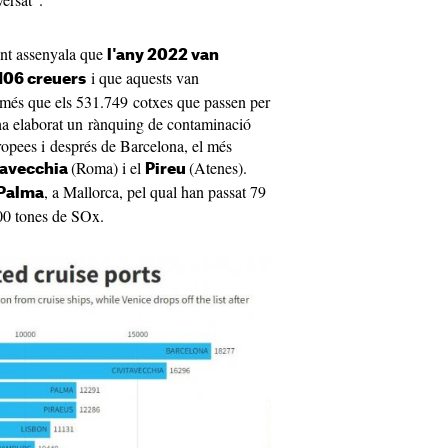
nt assenyala que
l'any 2022 van
i que aquests van
 106 creuers
és que els 531.749 cotxes que passen per
a ha elaborat un rànquing de contaminació
ropees i després de Barcelona, el més
(Roma) i el
(Atenes).
tavecchia
Pireu
, a Mallorca, pel qual han passat 79
Palma
00 tones de SOx.