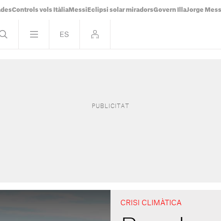
ades
Controls vols Itàlia
Messi
Eclipsi solar miradors
Govern Illa
Jorge Mess
CRISI CLIMÀTICA