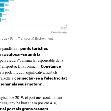
uropa / Font: Transport & Environment
la pandèmia i
punts turístics
n a sufocar-se amb la
els creuers“, afirma la responsable de la
 Transport & Environment,
Constance
rts poden reduir significativament els
vaixells a
connectar-se a l'electricitat
".
cionar els seus motors
ologista, de 2019, el port més contaminant
e enguany ha baixat a la posició 41a,
r al port als grans creuers