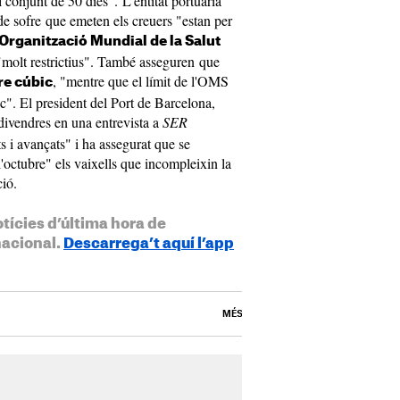
 conjunt de 50 dies". L'entitat portuària
de sofre que emeten els creuers "estan per
l'Organització Mundial de la Salut
molt restrictius". També asseguren que
, "mentre que el límit de l'OMS
re cúbic
". El president del Port de Barcelona,
 divendres en una entrevista a
SER
 i avançats" i ha assegurat que se
l'octubre" els vaixells que incompleixin la
ació.
otícies d’última hora de
nacional.
Descarrega’t aquí l’app
MÉS