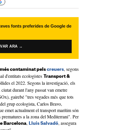
 teves fonts preferides de Google de
IVAR ARA →
, segons
u més contaminat pels
creuers
al d'entitats ecologistes
Transport &
llides el 2022. Segons la investigació, els
 ciutat durant l'any passat van emetre
Ox), gairebé "tres vegades més que tots
u del grup ecologista, Carlos Bravo,
que emet actualment el transport marítim són
 prematures a la zona del Mediterrani". Per
,
, assegura
de Barcelona
Lluís Salvadó
iversat".