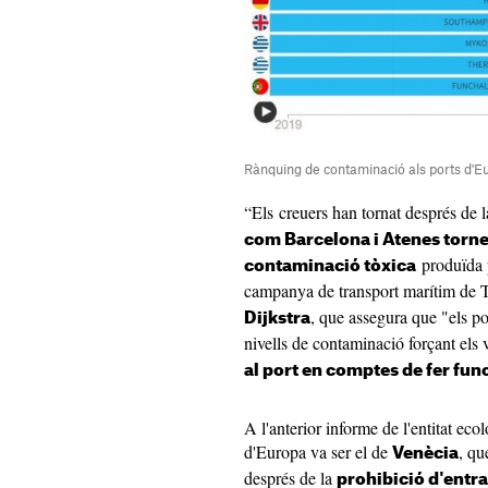
Rànquing de contaminació als ports d'E
“Els creuers han tornat després de 
com Barcelona i Atenes torne
produïda p
contaminació tòxica
campanya de transport marítim de
, que assegura que "els po
Dijkstra
nivells de contaminació forçant els 
al port en comptes de fer fun
A l'anterior informe de l'entitat ec
d'Europa va ser el de
, qu
Venècia
després de la
prohibició d'entra