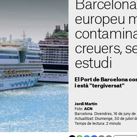
Barcelona 
europeu 
contamina
creuers, 
estudi
El Port de Barcelona con
i està "tergiversat"
Jordi Martín
Foto:
ACN
Barcelona. Divendres, 16 de juny de 
Actualitzat: Diumenge, 30 de juliol 
Temps de lectura: 2 minuts