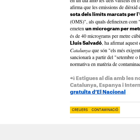
en un dia amb les dels vaixells en el
afirma que les emissions de diòxid 
sota dels límits marcats per 
(OMS)", als quals defineixen com "
emeten
un microgram per met
és de 40 micrograms per metre cúbic
, ha afirmat aquest
Lluís Salvadó
Catalunya
que són "els més exigents
sancionarà a partir del "setembre o 
normativa en matèria de contamin
📲 Estigues al dia amb les n
Catalunya, Espanya i Inter
gratuïta d’El Nacional
CREUERS
CONTAMINACIÓ