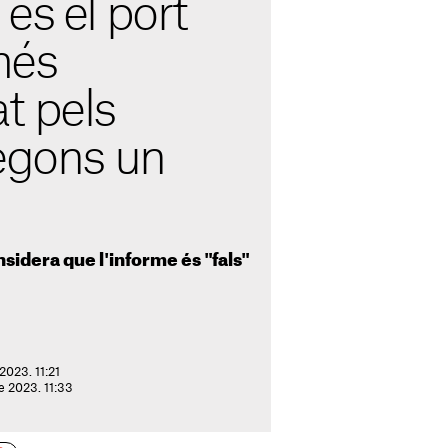
és el port
més
t pels
segons un
sidera que l'informe és "fals"
2023. 11:21
de 2023. 11:33