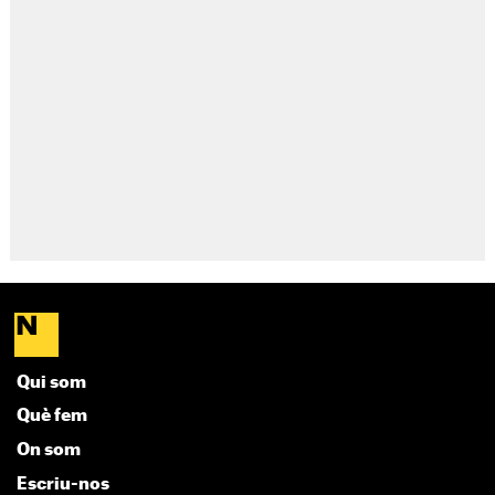
Qui som
Què fem
On som
Escriu-nos