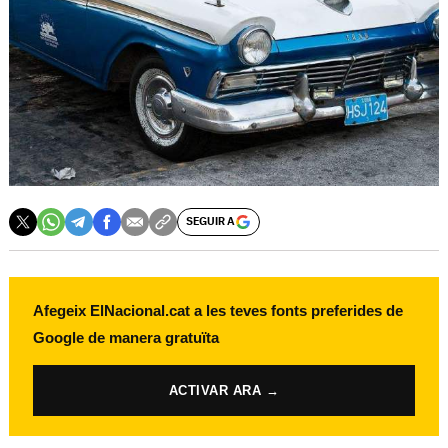
SEGUIR A
Afegeix ElNacional.cat a les teves fonts preferides de
Google de manera gratuïta
ACTIVAR ARA →