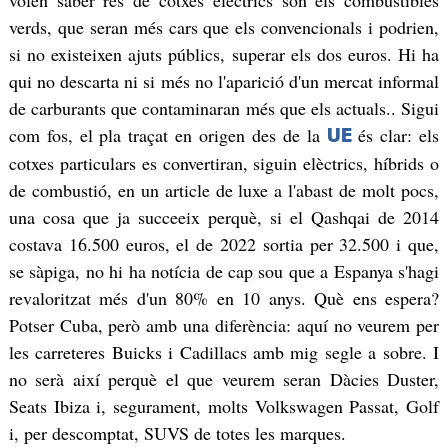
verds, que seran més cars que els convencionals i podrien,
si no existeixen ajuts públics, superar els dos euros. Hi ha
qui no descarta ni si més no l'aparició d'un mercat informal
de carburants que contaminaran més que els actuals.. Sigui
com fos, el pla traçat en origen des de la
és clar: els
UE
cotxes particulars es convertiran, siguin elèctrics, híbrids o
de combustió, en un article de luxe a l'abast de molt pocs,
una cosa que ja succeeix perquè, si el Qashqai de 2014
costava 16.500 euros, el de 2022 sortia per 32.500 i que,
se sàpiga, no hi ha notícia de cap sou que a Espanya s'hagi
revaloritzat més d'un 80% en 10 anys. Què ens espera?
Potser Cuba, però amb una diferència: aquí no veurem per
les carreteres Buicks i Cadillacs amb mig segle a sobre. I
no serà així perquè el que veurem seran Dàcies Duster,
Seats Ibiza i, segurament, molts Volkswagen Passat, Golf
i, per descomptat, SUVS de totes les marques.