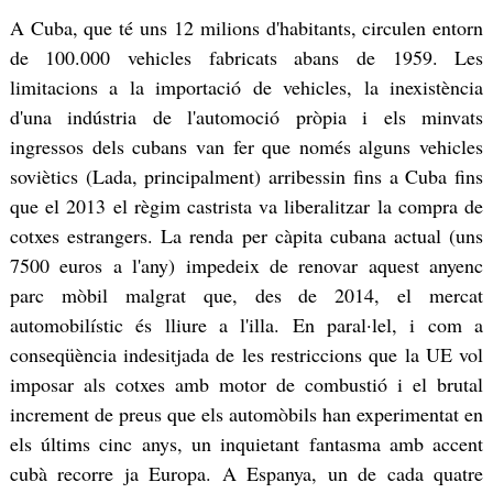
A Cuba, que té uns 12 milions d'habitants, circulen entorn
de 100.000 vehicles fabricats abans de 1959. Les
limitacions a la importació de vehicles, la inexistència
d'una indústria de l'automoció pròpia i els minvats
ingressos dels cubans van fer que només alguns vehicles
soviètics (Lada, principalment) arribessin fins a Cuba fins
que el 2013 el règim castrista va liberalitzar la compra de
cotxes estrangers. La renda per càpita cubana actual (uns
7500 euros a l'any) impedeix de renovar aquest anyenc
parc mòbil malgrat que, des de 2014, el mercat
automobilístic és lliure a l'illa. En paral·lel, i com a
conseqüència indesitjada de les restriccions que la UE vol
imposar als cotxes amb motor de combustió i el brutal
increment de preus que els automòbils han experimentat en
els últims cinc anys, un inquietant fantasma amb accent
cubà recorre ja Europa. A Espanya, un de cada quatre