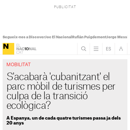
Segueix-nos a Discover
Joc El Nacional
Rufián Puigdemont
Jorge Messi
MOBILITAT
S'acabarà 'cubanitzant' el
parc mòbil de turismes per
culpa de la transició
ecològica?
A Espanya, un de cada quatre turismes passa ja dels
20 anys