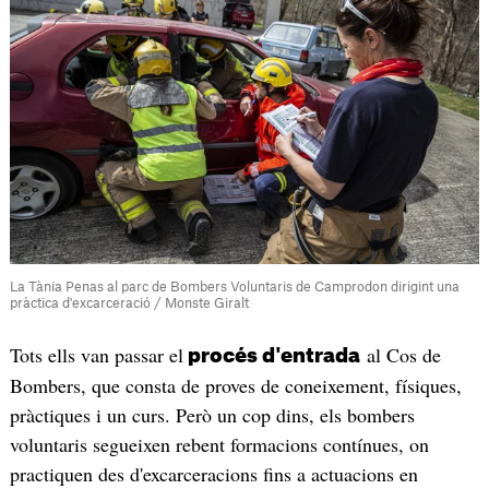
La Tània Penas al parc de Bombers Voluntaris de Camprodon dirigint una
pràctica d'excarceració / Monste Giralt
Tots ells van passar el
al Cos de
procés d'entrada
Bombers, que consta de proves de coneixement, físiques,
pràctiques i un curs. Però un cop dins, els bombers
voluntaris segueixen rebent formacions contínues, on
practiquen des d'excarceracions fins a actuacions en