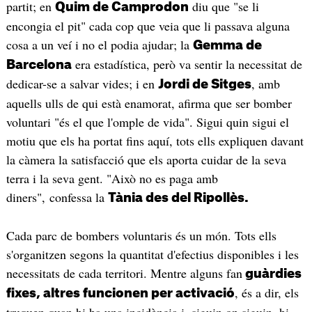
partit; en
diu que "se li
Quim de Camprodon
encongia el pit" cada cop que veia que li passava alguna
cosa a un veí i no el podia ajudar; la
Gemma de
era estadística, però va sentir la necessitat de
Barcelona
dedicar-se a salvar vides; i en
, amb
Jordi de Sitges
aquells ulls de qui està enamorat, afirma que ser bomber
voluntari "és el que l'omple de vida". Sigui quin sigui el
motiu que els ha portat fins aquí, tots ells expliquen davant
la càmera la satisfacció que els aporta cuidar de la seva
terra i la seva gent. "Això no es paga amb
diners", confessa la
Tània des del Ripollès.
Cada parc de bombers voluntaris és un món. Tots ells
s'organitzen segons la quantitat d'efectius disponibles i les
necessitats de cada territori. Mentre alguns fan
guàrdies
, és a dir, els
fixes, altres funcionen per activació
truquen quan hi ha una incidència i, siguin on siguin, hi