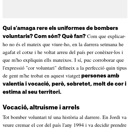
Qui s'amaga rere els uniformes de bombers
Com que explicar-
voluntaris? Com són? Què fan?
ho no és el mateix que viure-ho, en la darrera setmana he
agafat el cotxe i he voltat arreu del país per conèixer-los i
que m'ho expliquin ells mateixos. I sí, puc corroborar que
l'expressió "cor voluntari" defineix a la perfecció quin tipus
de gent m'he trobat en aquest viatge
: persones amb
valentia i vocació, però, sobretot, molt de cor i
estima al seu territori.
Vocació, altruisme i arrels
Tot bomber voluntari té una història al darrere. En Jordi va
veure cremar el cor del país l'any 1994 i va decidir prendre