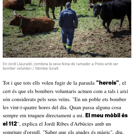
En Jordi Llauradó, combina la seva feina de ramader a Pinòs amb ser
bomber voluntari / Montse Giralt
Tot i que tots ells volen fugir de la paraula
, el
"herois"
cert és que els bombers voluntaris actuen com a tals i així
són considerats pels seus veïns. "En un poble ets bomber
les vint-i-quatre hores del dia. Quan passa alguna cosa
sempre em truquen directament a mi.
El meu mòbil és
", explica el Jordi Ribes d'Arbúcies amb un
el 112
somriure d'orgull. "Saber que els ajudes és màgic", diu,