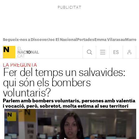
Segueix-nos a Discover
Joc El Nacional
Portades
Emma Vilarasau
Marroc
LA PREGUNTA
Fer del temps un salvavides:
qui són els bombers
voluntaris?
Parlem amb bombers voluntaris, persones amb valentia
i vocació, però, sobretot, molta estima al seu territori