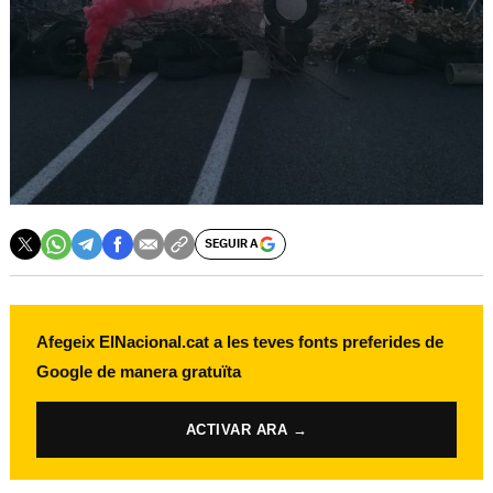
SEGUIR A
Afegeix ElNacional.cat a les teves fonts preferides de
Google de manera gratuïta
ACTIVAR ARA →