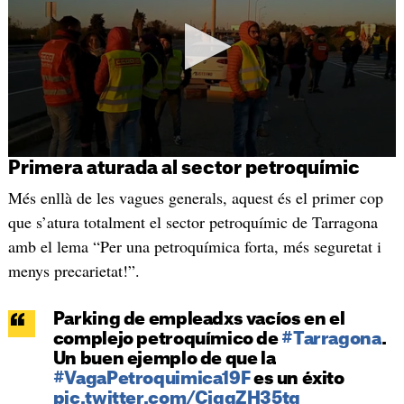
Primera aturada al sector petroquímic
Més enllà de les vagues generals, aquest és el primer cop
que s’atura totalment el sector petroquímic de Tarragona
amb el lema “Per una petroquímica forta, més seguretat i
menys precarietat!”.
Parking de empleadxs vacíos en el
complejo petroquímico de
#Tarragona
.
Un buen ejemplo de que la
#VagaPetroquimica19F
es un éxito
pic.twitter.com/CjggZH35tg