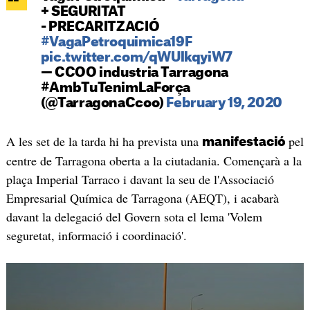
+ SEGURITAT
- PRECARITZACIÓ
#VagaPetroquimica19F
pic.twitter.com/qWUlkqyiW7
— CCOO industria Tarragona
#AmbTuTenimLaForça
(@TarragonaCcoo)
February 19, 2020
A les set de la tarda hi ha prevista una
pel
manifestació
centre de Tarragona oberta a la ciutadania. Començarà a la
plaça Imperial Tarraco i davant la seu de l'Associació
Empresarial Química de Tarragona (AEQT), i acabarà
davant la delegació del Govern sota el lema 'Volem
seguretat, informació i coordinació'.