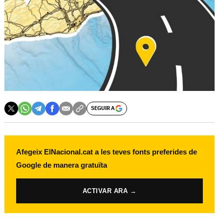
SEGUIR A
Afegeix ElNacional.cat a les teves fonts preferides de
Google de manera gratuïta
ACTIVAR ARA →