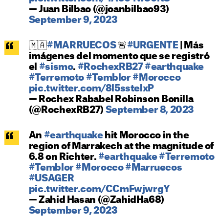
— Juan Bilbao (@joanbilbao93)
September 9, 2023
🇲🇦
#MARRUECOS
🚨
#URGENTE
| Más
imágenes del momento que se registró
el
#sismo
.
#RochexRB27
#earthquake
#Terremoto
#Temblor
#Morocco
pic.twitter.com/8l5sstelxP
— Rochex Rababel Robinson Bonilla
(@RochexRB27)
September 8, 2023
An
#earthquake
hit Morocco in the
region of Marrakech at the magnitude of
6.8 on Richter.
#earthquake
#Terremoto
#Temblor
#Morocco
#Marruecos
#USAGER
pic.twitter.com/CCmFwjwrgY
— Zahid Hasan (@ZahidHa68)
September 9, 2023