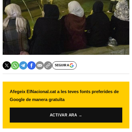
SEGUIR A
Afegeix ElNacional.cat a les teves fonts preferides de
Google de manera gratuïta
ACTIVAR ARA →