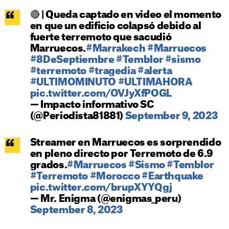
🔴 | Queda captado en video el momento
en que un edificio colapsó debido al
fuerte terremoto que sacudió
Marruecos.
#Marrakech
#Marruecos
#8DeSeptiembre
#Temblor
#sismo
#terremoto
#tragedia
#alerta
#ULTIMOMINUTO
#ULTIMAHORA
pic.twitter.com/OVJyXfPOGL
— Impacto informativo SC
(@Periodista81881)
September 9, 2023
Streamer en Marruecos es sorprendido
en pleno directo por Terremoto de 6.9
grados.
#Marruecos
#Sismo
#Temblor
#Terremoto
#Morocco
#Earthquake
pic.twitter.com/brupXYYQgj
— Mr. Enigma (@enigmas_peru)
September 8, 2023