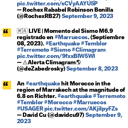
pic.twitter.com/sCVyAAYU5P
— Rochex Rababel Robinson Bonilla
(@RochexRB27)
September 9, 2023
🇲🇦 LIVE | Momento del Sismo M6.9
registrado en
#Marruecos
. (Septiembre
08, 2023).
#Earthquake
#Temblor
#Terremoto
#Sismo
#Climagram
pic.twitter.com/9fxxBIW5Wl
— ⚠️Alerta Climagram🌎
(@deZabedrosky)
September 8, 2023
An
#earthquake
hit Morocco in the
region of Marrakech at the magnitude of
6.8 on Richter.
#earthquake
#Terremoto
#Temblor
#Morocco
#Marruecos
#USAGER
pic.twitter.com/AKjiIpyFZs
— David Cu (@davidcu97)
September 9,
2023