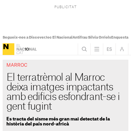
Segueix-nos a Discover
Joc El Nacional
Antifrau Sílvia Orriols
Enquesta F
MARROC
El terratrèmol al Marroc
deixa imatges impactants
amb edificis esfondrant-se i
gent fugint
Es tracta del sisme més gran mai detectat de la
història del país nord-africà