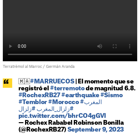
Terratrèmol al Marroc / Germán Aranda
🇲🇦
#MARRUECOS
| El momento que se
registró el
#terremoto
de magnitud 6.8.
#RochexRB27
#earthquake
#Sismo
#Temblor
#Morocco
#المغرب
#زلزال_المغرب
#زلزال
pic.twitter.com/bhrCO4gGVI
— Rochex Rababel Robinson Bonilla
(@RochexRB27)
September 9, 2023