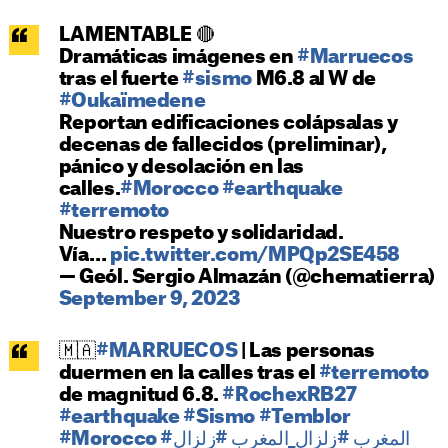
LAMENTABLE 🔴
Dramáticas imágenes en
#Marruecos
tras el fuerte
#sismo
M6.8 al W de
#Oukaïmedene
Reportan edificaciones colápsalas y
decenas de fallecidos (preliminar),
pánico y desolación en las
calles.
#Morocco
#earthquake
#terremoto
Nuestro respeto y solidaridad.
Vía…
pic.twitter.com/MPQp2SE458
— Geól. Sergio Almazán (@chematierra)
September 9, 2023
🇲🇦
#MARRUECOS
| Las personas
duermen en la calles tras el
#terremoto
de magnitud 6.8.
#RochexRB27
#earthquake
#Sismo
#Temblor
#Morocco
#زلزال
#زلزال_المغرب
#المغرب