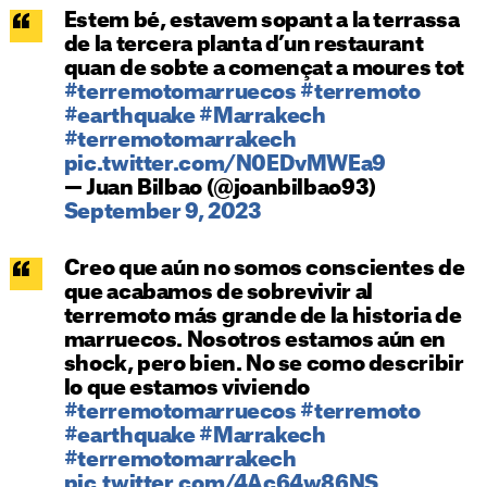
Estem bé, estavem sopant a la terrassa
de la tercera planta d’un restaurant
quan de sobte a començat a moures tot
#terremotomarruecos
#terremoto
#earthquake
#Marrakech
#terremotomarrakech
pic.twitter.com/N0EDvMWEa9
— Juan Bilbao (@joanbilbao93)
September 9, 2023
Creo que aún no somos conscientes de
que acabamos de sobrevivir al
terremoto más grande de la historia de
marruecos. Nosotros estamos aún en
shock, pero bien. No se como describir
lo que estamos viviendo
#terremotomarruecos
#terremoto
#earthquake
#Marrakech
#terremotomarrakech
pic.twitter.com/4Ac64w86NS