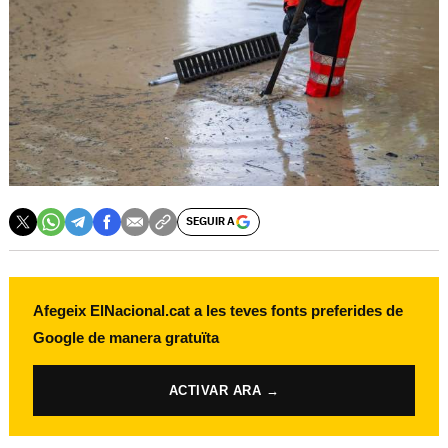
SEGUIR A
Afegeix ElNacional.cat a les teves fonts preferides de
Google de manera gratuïta
ACTIVAR ARA →