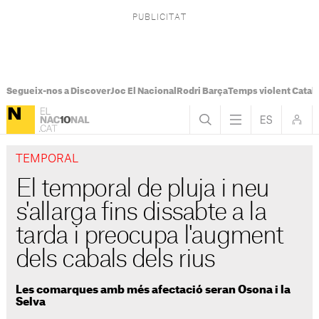
Segueix-nos a Discover
Joc El Nacional
Rodri Barça
Temps violent Catal
TEMPORAL
El temporal de pluja i neu
s'allarga fins dissabte a la
tarda i preocupa l'augment
dels cabals dels rius
Les comarques amb més afectació seran Osona i la
Selva