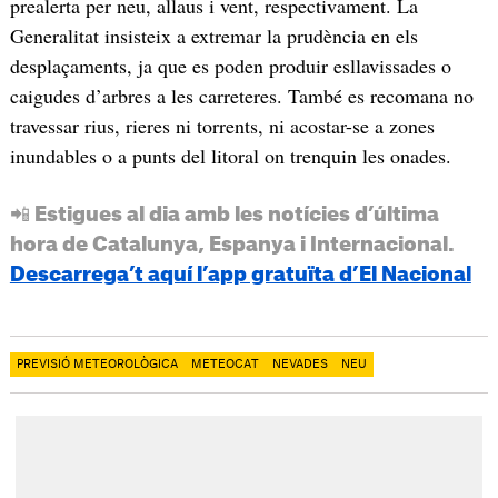
prealerta per neu, allaus i vent, respectivament. La
Generalitat insisteix a extremar la prudència en els
desplaçaments, ja que es poden produir esllavissades o
caigudes d’arbres a les carreteres. També es recomana no
travessar rius, rieres ni torrents, ni acostar-se a zones
inundables o a punts del litoral on trenquin les onades.
📲 Estigues al dia amb les notícies d’última
hora de Catalunya, Espanya i Internacional.
Descarrega’t aquí l’app gratuïta d’El Nacional
PREVISIÓ METEOROLÒGICA
METEOCAT
NEVADES
NEU