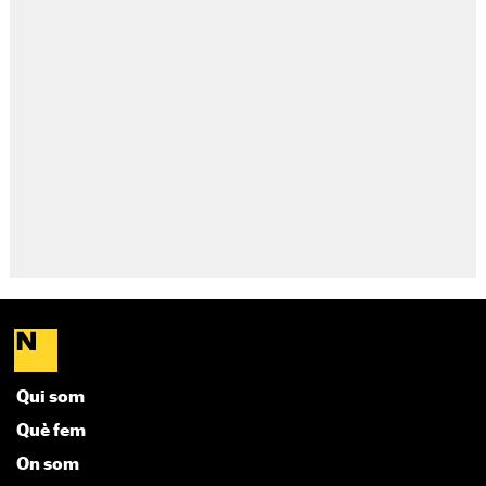
Qui som
Què fem
On som