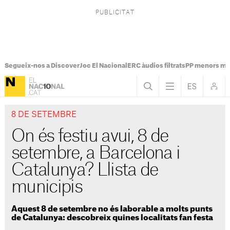
Segueix-nos a Discover
Joc El Nacional
ERC àudios filtrats
PP menors mi
8 DE SETEMBRE
On és festiu avui, 8 de
setembre, a Barcelona i
Catalunya? Llista de
municipis
Aquest 8 de setembre no és laborable a molts punts
de Catalunya: descobreix quines localitats fan festa