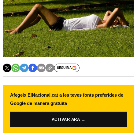
SEGUIR A
Afegeix ElNacional.cat a les teves fonts preferides de
Google de manera gratuïta
ACTIVAR ARA →