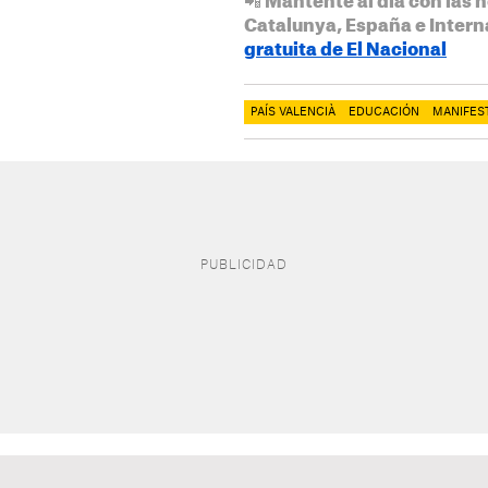
📲 Mantente al día con las n
Catalunya, España e Intern
gratuita de El Nacional
PAÍS VALENCIÀ
EDUCACIÓN
MANIFES