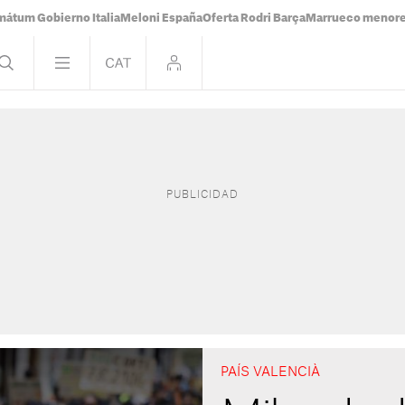
mátum Gobierno Italia
Meloni España
Oferta Rodri Barça
Marrueco menor
PAÍS VALENCIÀ