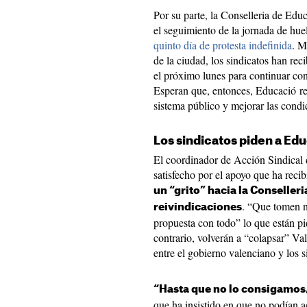
Por su parte, la Conselleria de Ed
el seguimiento de la jornada de hu
quinto día de protesta indefinida
. M
de la ciudad, los sindicatos han rec
el próximo lunes para continuar con
Esperan que, entonces, Educació rec
sistema público y mejorar las condi
Los sindicatos piden a Ed
El coordinador de Acción Sindical
satisfecho por el apoyo que ha recib
un “grito” hacia la Conseller
. “Que tomen n
reivindicaciones
propuesta con todo” lo que están pi
contrario, volverán a “colapsar” Val
entre el gobierno valenciano y los s
“Hasta que no lo consigamos
que ha insistido en que no podían 