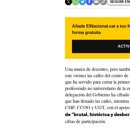
SEGUIR EN
Añade ElNacional.cat a tus f
forma gratuita
ACTI
Una marea de docentes, pero tambié
este viernes las calles del centro d
que ha servido para cerrar la prime
profesorado no universitario de la 
delegación del Gobierno ha cifrad
que han llenado las calles, mientr
CSIF, CCOO y UGT, con el apo
de “brutal, histórica y desbo
cifras de participación.