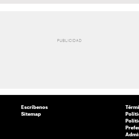
Escríbenos
Térmi
Sitemap
Polít
Polít
Prefe
Admin