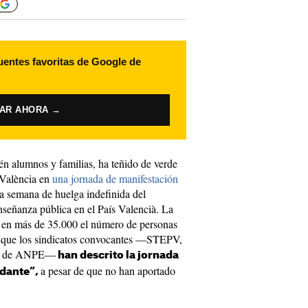
uentes favoritas de Google de
VAR AHORA →
n alumnos y familias, ha teñido de verde
e València en
una jornada de manifestación
ra semana de huelga indefinida del
enseñanza pública en el País Valencià. La
o en más de 35.000 el número de personas
as que los sindicatos convocantes —STEPV,
yo de ANPE—
han descrito la jornada
a pesar de que no han aportado
rdante”,