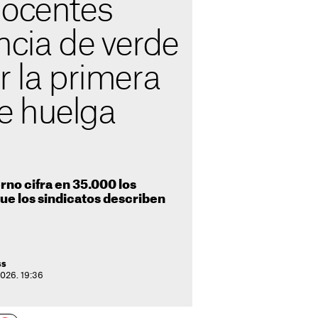
docentes
ncia de verde
r la primera
e huelga
rno cifra en 35.000 los
que los sindicatos describen
ss
2026. 19:36