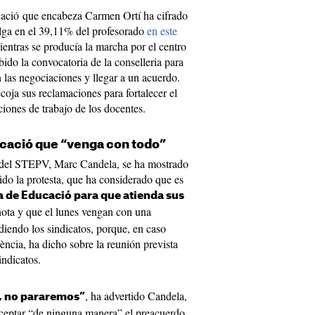
ucació que encabeza Carmen Ortí ha cifrado
elga en el 39,11% del profesorado
en este
ientras se producía la marcha por el centro
ibido la convocatoria de la conselleria para
 las negociaciones y llegar a un acuerdo.
oja sus reclamaciones para fortalecer el
ciones de trabajo de los docentes.
ucació que “venga con todo”
 del STEPV, Marc Candela, se ha mostrado
ido la protesta, que ha considerado que es
ia de Educació para que atienda sus
ota y que el lunes vengan con una
diendo los sindicatos, porque, en caso
ència, ha dicho sobre la reunión prevista
indicatos.
, ha advertido Candela,
, no pararemos”
aceptar “de ninguna manera” el preacuerdo