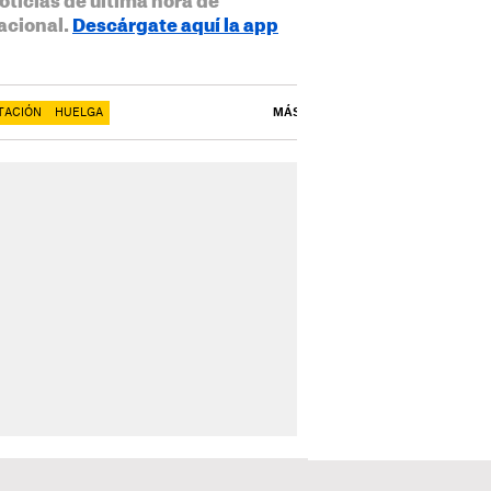
oticias de última hora de
acional.
Descárgate aquí la app
TACIÓN
HUELGA
MÁS