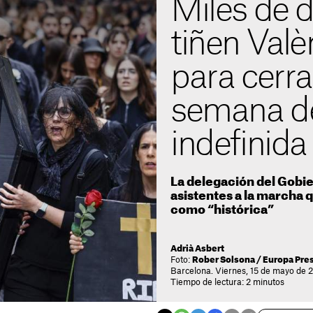
Miles de 
tiñen Valè
para cerra
semana d
indefinida
La delegación del Gobie
asistentes a la marcha 
como “histórica”
Adrià Asbert
Foto:
Rober Solsona / Europa Pre
Barcelona. Viernes, 15 de mayo de 
Tiempo de lectura: 2 minutos