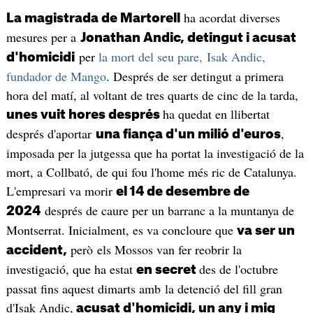
ha acordat diverses
La magistrada de Martorell
mesures per a
Jonathan Andic, detingut i acusat
per
la mort del seu pare, Isak Andic,
d'homicidi
fundador de Mango
. Després de ser detingut a primera
hora del matí, al voltant de tres quarts de cinc de la tarda,
ha quedat en llibertat
unes vuit hores després
després d'aportar
,
una fiança d'un milió d'euros
imposada per la jutgessa que ha portat la investigació de la
mort, a Collbató, de qui fou l'home més ric de Catalunya.
L'empresari va morir
el 14 de desembre de
després de caure per un barranc a la muntanya de
2024
Montserrat. Inicialment, es va concloure que
va ser un
però els Mossos van fer reobrir la
accident,
investigació, que ha estat
des de l'octubre
en secret
passat fins aquest dimarts amb la detenció del fill gran
d'Isak Andic,
acusat d'homicidi, un any i mig