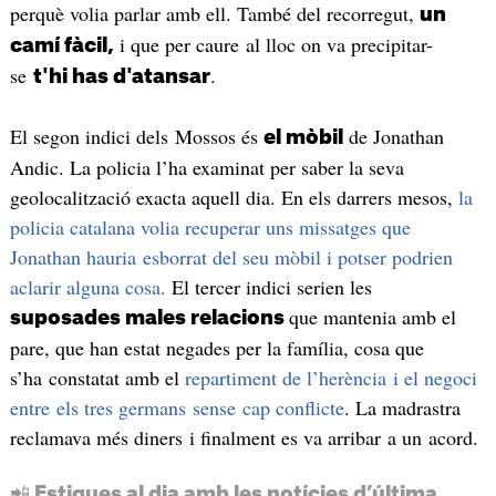
perquè volia parlar amb ell. També del recorregut,
un
i que per caure al lloc on va precipitar-
camí fàcil,
se
.
t'hi has d'atansar
El segon indici dels Mossos és
de Jonathan
el mòbil
Andic. La policia l’ha examinat per saber la seva
geolocalització exacta aquell dia. En els darrers mesos,
la
policia catalana volia recuperar uns missatges que
Jonathan hauria esborrat del seu mòbil i potser podrien
aclarir alguna cosa.
El tercer indici serien les
que mantenia amb el
suposades males relacions
pare, que han estat negades per la família, cosa que
s’ha constatat amb el
repartiment de l’herència i el negoci
entre els tres germans sense cap conflicte
. La madrastra
reclamava més diners i finalment es va arribar a un acord.
📲 Estigues al dia amb les notícies d’última