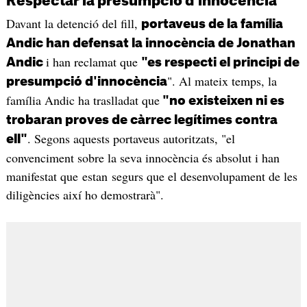
Respectar la presumpció d'innocència
Davant la detenció del fill,
portaveus de la família
Andic han defensat la innocència de Jonathan
i han reclamat que
Andic
"es respecti el principi de
". Al mateix temps, la
presumpció d'innocència
família Andic ha traslladat que
"no existeixen ni es
trobaran proves de càrrec legítimes contra
. Segons aquests portaveus autoritzats, "el
ell"
convenciment sobre la seva innocència és absolut i han
manifestat que estan segurs que el desenvolupament de les
diligències així ho demostrarà".