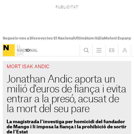
Segueix-nos a Discover
Joc El Nacional
Ultimàtum Itàlia
Meloni Espanya
MORT ISAK ANDIC
Jonathan Andic aporta un
milió d'euros de fiança i evita
entrar a la presó, acusat de
la mort del seu pare
La magistrada l'investiga per homicidi del fundador
de Mango i li imposa la fiança i la prohibició de sortir
de l'Estat