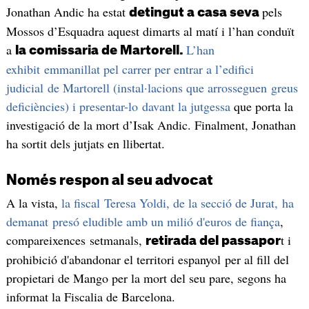
Jonathan Andic ha estat
pels
detingut a casa seva
Mossos d’Esquadra aquest dimarts al matí i l’han conduït
a
L’han
la comissaria de Martorell.
exhibit emmanillat pel carrer per entrar a l’edifici
judicial de Martorell (instal·lacions que arrosseguen greus
deficiències) i presentar-lo davant la jutgessa
que porta la
investigació de la mort d’Isak Andic. Finalment, Jonathan
ha sortit dels jutjats en llibertat.
Només respon al seu advocat
A la vista,
la fiscal Teresa Yoldi, de la secció de Jurat, ha
demanat presó eludible amb un milió d'euros de fiança
,
compareixences setmanals,
t i
retirada del passapor
prohibició d'abandonar el territori espanyol per al fill del
propietari de Mango per la mort del seu pare, segons ha
informat la Fiscalia de Barcelona.