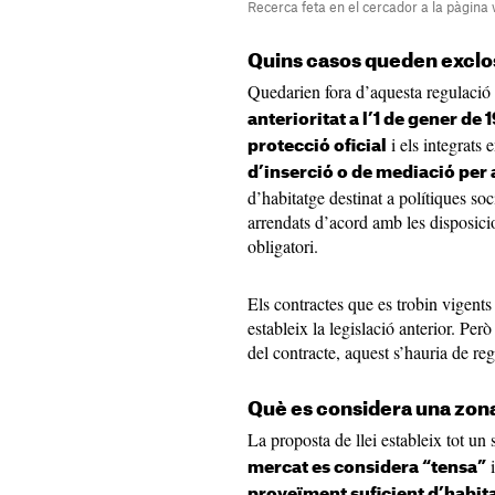
Recerca feta en el cercador a la pàgina
Quins casos queden exclo
Quedarien fora d’aquesta regulació
anterioritat a l’1 de gener de 
i els integrats 
protecció oficial
d’inserció o de mediació per a
d’habitatge destinat a polítiques soc
arrendats d’acord amb les disposicio
obligatori.
Els contractes que es trobin vigents
estableix la legislació anterior. Pe
del contracte, aquest s’hauria de reg
Què es considera una zona
La proposta de llei estableix tot un
i
mercat es considera “tensa”
proveïment suficient d’habit