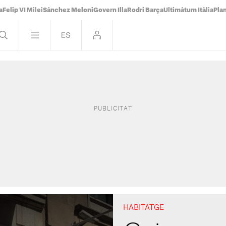
a
Felip VI Milei
Sánchez Meloni
Govern Illa
Rodri Barça
Ultimàtum Itàlia
Pla
HABITATGE