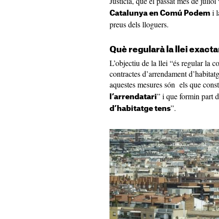
Justícia, que el passat mes de juliol
i 
Catalunya en Comú Podem
preus dels lloguers.
Què regularà la llei exac
L’objectiu de la llei “és regular la 
contractes d’arrendament d’habitatge
aquestes mesures són els que const
” i que formin part 
l’arrendatari
”.
d’habitatge tens