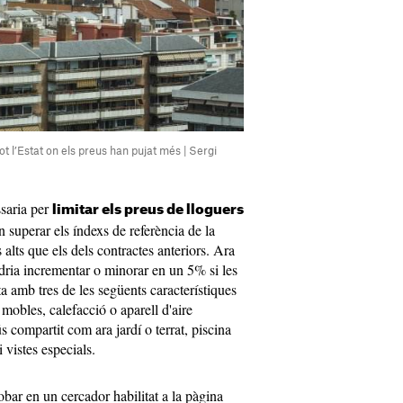
ot l’Estat on els preus han pujat més | Sergi
ssaria per
limitar els preus de lloguers
n superar els índexs de referència de la
alts que els dels contractes anteriors. Ara
odria incrementar o minorar en un 5% si les
a amb tres de les següents característiques
mobles, calefacció o aparell d'aire
 compartit com ara jardí o terrat, piscina
 vistes especials.
obar en un cercador habilitat a la pàgina