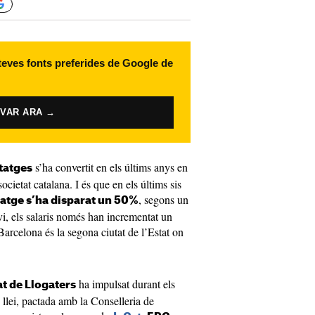
 teves fonts preferides de Google de
IVAR ARA →
s’ha convertit en els últims anys en
tatges
ocietat catalana. I és que en els últims sis
, segons un
itatge s’ha disparat un 50%
i, els salaris només han incrementat un
arcelona és la segona ciutat de l’Estat on
ha impulsat durant els
t de Llogaters
llei, pactada amb la Conselleria de