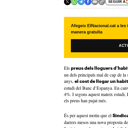
SEGUIR A
Afegeix ElNacional.cat a les
manera gratuïta
ACT
Els
preus dels lloguers d’habi
un dels principals mal de cap de la s
anys,
el cost de llogar un hab
estudi del Banc d’Espanya. En canv
4%. I segons aquest mateix estudi, B
els preus han pujat més.
És per aquest motiu que el
Sindica
darrers mesos una nova proposta de 