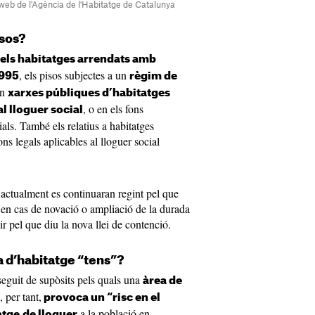
 web de l'Agència de l'Habitatge de Catalunya
sos?
els habitatges arrendats amb
, els pisos subjectes a un
1995
règim de
en
xarxes públiques d’habitatges
, o en els fons
l lloguer social
ials. També els relatius a habitatges
ns legals aplicables al lloguer social
 actualment es continuaran regint pel que
rò en cas de novació o ampliació de la durada
ir pel que diu la nova llei de contenció.
 d’habitatge “tens”?
 seguit de supòsits pels quals una
àrea de
, per tant,
provoca un “risc en el
a la població en
atge
de lloguer