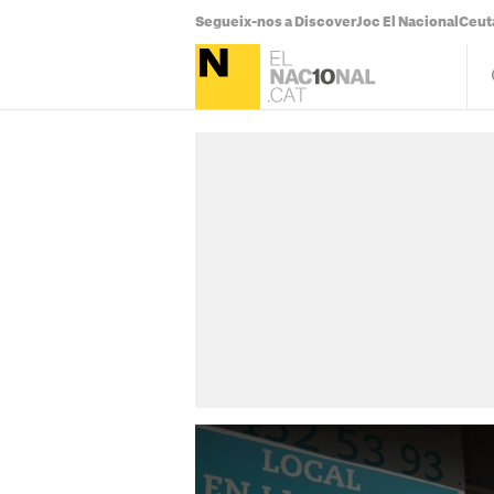
Segueix-nos a Discover
Joc El Nacional
Ceut