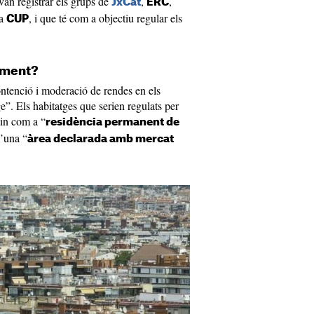
 van registrar els grups de
,
,
JxCat
ERC
la
, i que té com a objectiu regular els
CUP
tament?
contenció i moderació de rendes en els
”. Els habitatges que serien regulats per
in com a “
residència permanent de
d’una “
àrea declarada amb mercat