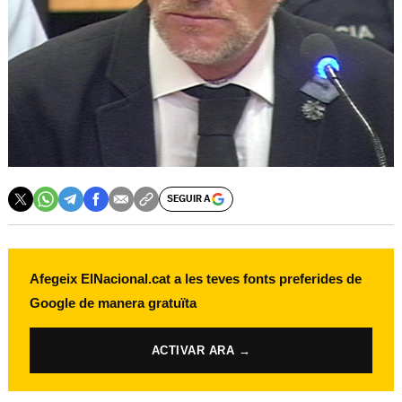
SEGUIR A
Afegeix ElNacional.cat a les teves fonts preferides de
Google de manera gratuïta
ACTIVAR ARA →