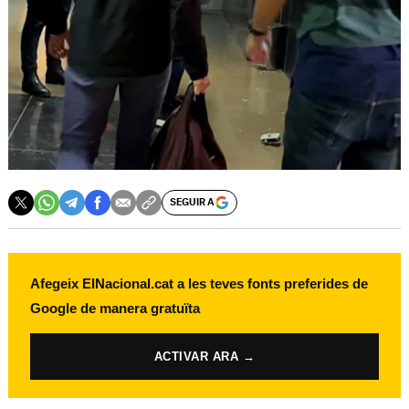
SEGUIR A
Afegeix ElNacional.cat a les teves fonts preferides de
Google de manera gratuïta
ACTIVAR ARA →