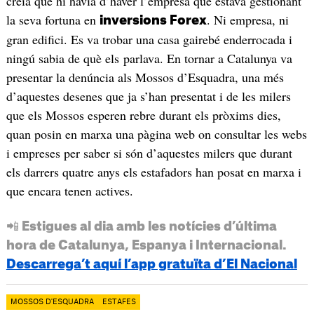
creia que hi havia d’haver l’empresa que estava gestionant
la seva fortuna en
. Ni empresa, ni
inversions Forex
gran edifici. Es va trobar una casa gairebé enderrocada i
ningú sabia de què els parlava. En tornar a Catalunya va
presentar la denúncia als Mossos d’Esquadra, una més
d’aquestes desenes que ja s’han presentat i de les milers
que els Mossos esperen rebre durant els pròxims dies,
quan posin en marxa una pàgina web on consultar les webs
i empreses per saber si són d’aquestes milers que durant
els darrers quatre anys els estafadors han posat en marxa i
que encara tenen actives.
📲 Estigues al dia amb les notícies d’última
hora de Catalunya, Espanya i Internacional.
Descarrega’t aquí l’app gratuïta d’El Nacional
MOSSOS D'ESQUADRA
ESTAFES