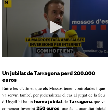
Un jubilat de Tarragona perd 200.000
euros
Entre les víctimes que els Mossos tenen controlades i que
va servir, també, per judicialitzar el cas al jutjat de la Seu
d’Urgell hi ha un
de
que va
home jubilat
Tarragona
començar invertint
, que és la quantitat inicial
250 euros