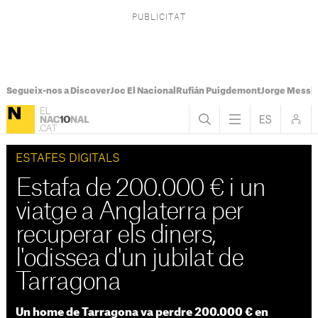
Segueix-nos a Discover
Joc El Nacional
Rufián Puigdemont
Jorge Messi
ESTAFES DIGITALS
Estafa de 200.000 € i un
viatge a Anglaterra per
recuperar els diners,
l'odissea d'un jubilat de
Tarragona
Un home de Tarragona va perdre 200.000 € en