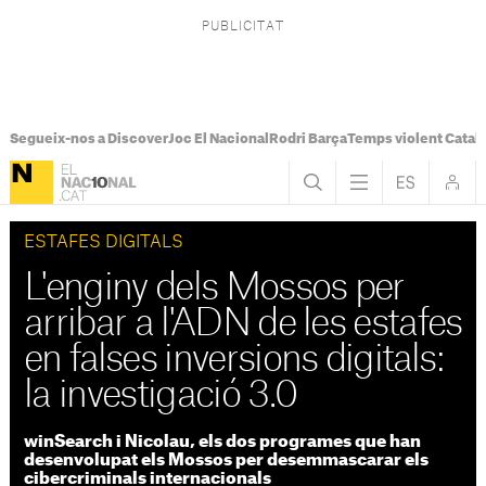
Segueix-nos a Discover
Joc El Nacional
Rodri Barça
Temps violent Catal
ESTAFES DIGITALS
L'enginy dels Mossos per
arribar a l'ADN de les estafes
en falses inversions digitals:
la investigació 3.0
winSearch i Nicolau, els dos programes que han
desenvolupat els Mossos per desemmascarar els
cibercriminals internacionals