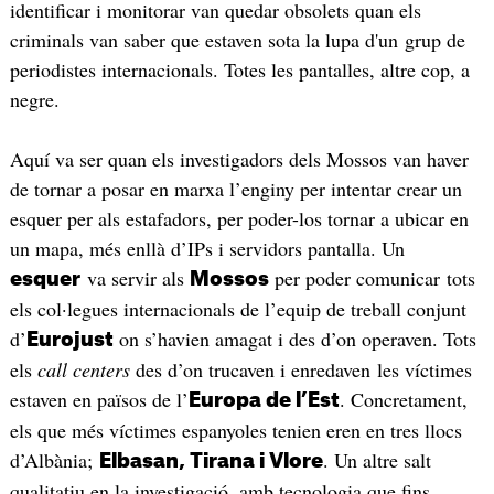
identificar i monitorar van quedar obsolets quan els
criminals van saber que estaven sota la lupa d'un grup de
periodistes internacionals. Totes les pantalles, altre cop, a
negre.
Aquí va ser quan els investigadors dels Mossos van haver
de tornar a posar en marxa l’enginy per intentar crear un
esquer per als estafadors, per poder-los tornar a ubicar en
un mapa, més enllà d’IPs i servidors pantalla. Un
va servir als
per poder comunicar tots
esquer
Mossos
els col·legues internacionals de l’equip de treball conjunt
d’
on s’havien amagat i des d’on operaven. Tots
Eurojust
els
call centers
des d’on trucaven i enredaven les víctimes
estaven en països de l’
. Concretament,
Europa de l’Est
els que més víctimes espanyoles tenien eren en tres llocs
d’Albània;
. Un altre salt
Elbasan, Tirana i Vlore
qualitatiu en la investigació, amb tecnologia que fins