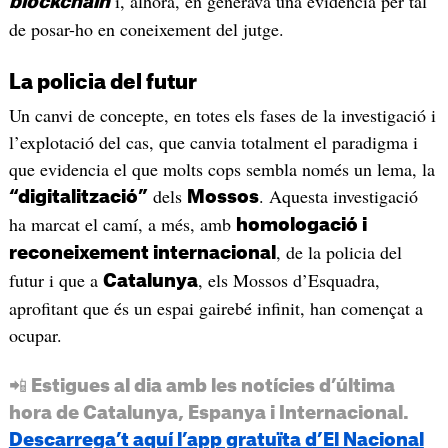
i, alhora, en generava una evidència per tal
blockchain
de posar-ho en coneixement del jutge.
La policia del futur
Un canvi de concepte, en totes els fases de la investigació i
l’explotació del cas, que canvia totalment el paradigma i
que evidencia el que molts cops sembla només un lema, la
dels
. Aquesta investigació
“digitalització”
Mossos
ha marcat el camí, a més, amb
homologació i
, de la policia del
reconeixement internacional
futur i que a
, els Mossos d’Esquadra,
Catalunya
aprofitant que és un espai gairebé infinit, han començat a
ocupar.
📲 Estigues al dia amb les notícies d’última
hora de Catalunya, Espanya i Internacional.
Descarrega’t aquí l’app gratuïta d’El Nacional