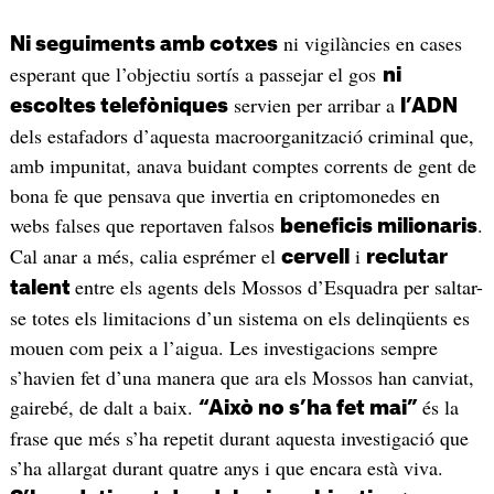
ni vigilàncies en cases
Ni seguiments amb cotxes
esperant que l’objectiu sortís a passejar el gos
ni
servien per arribar a
escoltes telefòniques
l’ADN
dels estafadors d’aquesta macroorganització criminal que,
amb impunitat, anava buidant comptes corrents de gent de
bona fe que pensava que invertia en criptomonedes en
webs falses que reportaven falsos
.
beneficis milionaris
Cal anar a més, calia esprémer el
i
cervell
reclutar
entre els agents dels Mossos d’Esquadra per saltar-
talent
se totes els limitacions d’un sistema on els delinqüents es
mouen com peix a l’aigua. Les investigacions sempre
s’havien fet d’una manera que ara els Mossos han canviat,
gairebé, de dalt a baix.
és la
“Això no s’ha fet mai”
frase que més s’ha repetit durant aquesta investigació que
s’ha allargat durant quatre anys i que encara està viva.