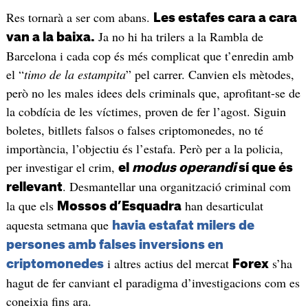
Res tornarà a ser com abans.
Les estafes cara a cara
Ja no hi ha trilers a la Rambla de
van a la baixa.
Barcelona i cada cop és més complicat que t’enredin amb
el “
timo de la estampita
” pel carrer. Canvien els mètodes,
però no les males idees dels criminals que, aprofitant-se de
la cobdícia de les víctimes, proven de fer l’agost. Siguin
boletes, bitllets falsos o falses criptomonedes, no té
importància, l’objectiu és l’estafa. Però per a la policia,
per investigar el crim,
el
modus operandi
sí que és
. Desmantellar una organització criminal com
rellevant
la que els
han desarticulat
Mossos d’Esquadra
aquesta setmana que
havia estafat milers de
persones amb falses inversions en
i altres actius del mercat
s’ha
criptomonedes
Forex
hagut de fer canviant el paradigma d’investigacions com es
coneixia fins ara.