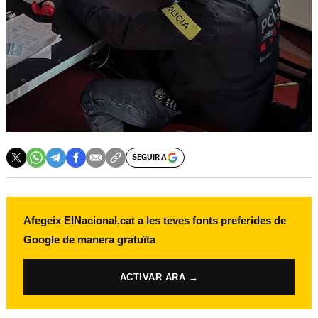
SEGUIR A
Afegeix ElNacional.cat a les teves fonts preferides de
Google de manera gratuïta
ACTIVAR ARA →