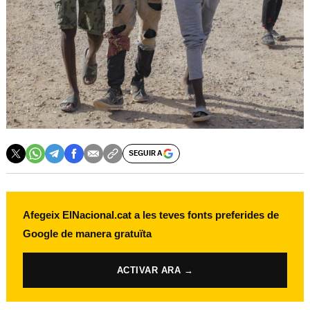
SEGUIR A
Afegeix ElNacional.cat a les teves fonts preferides de
Google de manera gratuïta
ACTIVAR ARA →