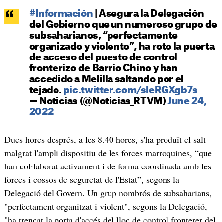
#Información
| Asegura la Delegación
del Gobierno que un numeroso grupo de
subsaharianos, “perfectamente
organizado y violento”, ha roto la puerta
de acceso del puesto de control
fronterizo de Barrio Chino y han
accedido a Melilla saltando por el
tejado.
pic.twitter.com/sIeRGXgb7s
— Noticias (@Noticias_RTVM)
June 24,
2022
Dues hores després, a les 8.40 hores, s'ha produït el salt
malgrat l'ampli dispositiu de les forces marroquines, “que
han col·laborat activament i de forma coordinada amb les
forces i cossos de seguretat de l'Estat”, segons la
Delegació del Govern. Un grup nombrós de subsaharians,
"perfectament organitzat i violent", segons la Delegació,
"ha trencat la porta d'accés del lloc de control fronterer del