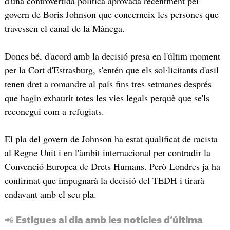
d'una controvertida política aprovada recentment pel
govern de Boris Johnson que concerneix les persones que
travessen el canal de la Mànega.
Doncs bé, d'acord amb la decisió presa en l'últim moment
per la Cort d'Estrasburg, s'entén que els sol·licitants d'asil
tenen dret a romandre al país fins tres setmanes després
que hagin exhaurit totes les vies legals perquè que se'ls
reconegui com a refugiats.
El pla del govern de Johnson ha estat qualificat de racista
al Regne Unit i en l'àmbit internacional per contradir la
Convenció Europea de Drets Humans. Però Londres ja ha
confirmat que impugnarà la decisió del TEDH i tirarà
endavant amb el seu pla.
📲 Estigues al dia amb les notícies d’última