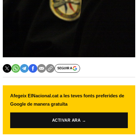
SEGUIR A
Afegeix ElNacional.cat a les teves fonts preferides de
Google de manera gratuïta
ACTIVAR ARA →