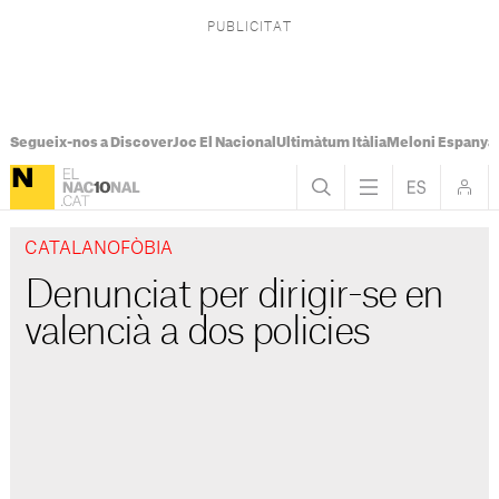
Segueix-nos a Discover
Joc El Nacional
Ultimàtum Itàlia
Meloni Espanya
CATALANOFÒBIA
Denunciat per dirigir-se en
valencià a dos policies