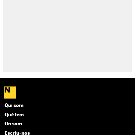
Qui som
Què fem
On som
Escriu-nos