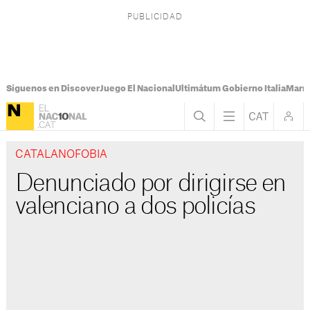
Síguenos en Discover
Juego El Nacional
Ultimátum Gobierno Italia
Marr
CATALANOFOBIA
Denunciado por dirigirse en
valenciano a dos policías