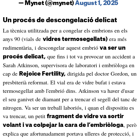
— Mynet (@mynet)
August 1, 2025
Un procés de descongelació delicat
La tècnica utilitzada per a congelar els embrions en els
anys 90 (vials de
era més
vidres termosegellats)
rudimentària, i descongelar aquest embrió
va ser un
que fins i tot va provocar un accident a
procés delicat,
Sarah Atkinson, supervisora de laboratori i embriòloga en
cap de
dirigida pel doctor Gordon, un
Rejoice Fertility,
presbiterià reformat. El vial era de vidre bufat i estava
termosegellat amb l'embrió dins. Atkinson va haver d'usar
el seu ganivet de diamant per a trencar el segell del tanc de
nitrogen. Va ser un treball laboriós, i quan el dispositiu es
va trencar, un petit
fragment de vidre va sortir
, però
volant i va colpejar la cara de l’embriòloga
explica que afortunadament portava ulleres de protecció, i