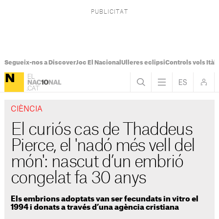
Segueix-nos a Discover
Joc El Nacional
Ulleres eclipsi
Controls vols Itàli
CIÈNCIA
El curiós cas de Thaddeus
Pierce, el 'nadó més vell del
món': nascut d’un embrió
congelat fa 30 anys
Els embrions adoptats van ser fecundats in vitro el
1994 i donats a través d’una agència cristiana