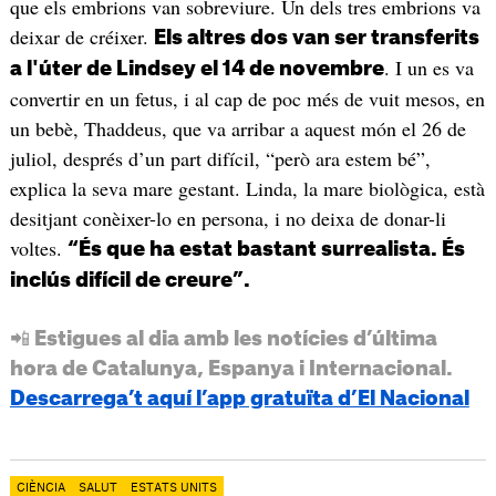
que els embrions van sobreviure. Un dels tres embrions va
deixar de créixer.
Els altres dos van ser transferits
. I un es va
a l'úter de Lindsey el 14 de novembre
convertir en un fetus, i al cap de poc més de vuit mesos, en
un bebè, Thaddeus, que va arribar a aquest món el 26 de
juliol, després d’un part difícil, “però ara estem bé”,
explica la seva mare gestant. Linda, la mare biològica, està
desitjant conèixer-lo en persona, i no deixa de donar-li
voltes.
“És que ha estat bastant surrealista. És
inclús difícil de creure”.
📲 Estigues al dia amb les notícies d’última
hora de Catalunya, Espanya i Internacional.
Descarrega’t aquí l’app gratuïta d’El Nacional
CIÈNCIA
SALUT
ESTATS UNITS