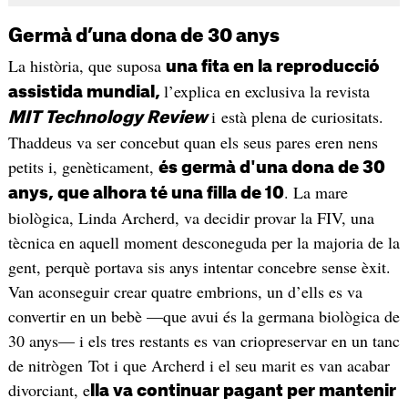
Germà d’una dona de 30 anys
La història, que suposa
una fita en la reproducció
l’explica en exclusiva la revista
assistida mundial,
i està plena de curiositats.
MIT Technology Review
Thaddeus va ser concebut quan els seus pares eren nens
petits i, genèticament,
és germà d'una dona de 30
. La mare
anys, que alhora té una filla de 10
biològica, Linda Archerd, va decidir provar la FIV, una
tècnica en aquell moment desconeguda per la majoria de la
gent, perquè portava sis anys intentar concebre sense èxit.
Van aconseguir crear quatre embrions, un d’ells es va
convertir en un bebè —que avui és la germana biològica de
30 anys— i els tres restants es van criopreservar en un tanc
de nitrògen Tot i que Archerd i el seu marit es van acabar
divorciant, e
lla va continuar pagant per mantenir