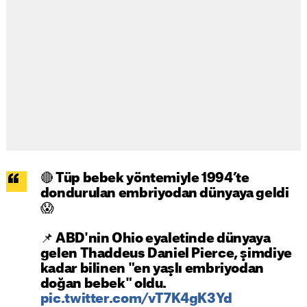
🔴 Tüp bebek yöntemiyle 1994’te
dondurulan embriyodan dünyaya geldi
😱
📌 ABD'nin Ohio eyaletinde dünyaya
gelen Thaddeus Daniel Pierce, şimdiye
kadar bilinen "en yaşlı embriyodan
doğan bebek" oldu.
pic.twitter.com/vT7K4gK3Yd