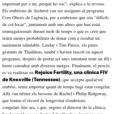
important per a mi, perquè ho soc”, explica a la revista.
Els embrions de Archerd van ser assignats al programa
Cors Oberts de l'agència, per a embrions que són “difícils
de col·locar”, juntament amb uns altres que han estat
emmagatzemats durant molt de temps o que es creu que
tenen menys probabilitats de donar com a resultat un
naixement saludable. Linday i Tim Pierce, els pares
gestants de Thaddeus, també s’havien inscrit en aquest
programa, després de portar set anys intentant tenir un fill i
haver consultat amb diversos metges. Finalment, el procés
es va realitzar en
Rejoice Fertility, una clínica FIV
, que accepta qualsevol
de Knoxville (Tennessee)
embrió, sense importar quant de temps hagi estat congelat.
Allà van néixer els bessons de Rachel i Philip Ridgeway,
que tenien el rècord de longevitat d'embrions
congelats fins ara, i que, segons el director de la clínica,
l'endocrinòleg reproductiu John Gordon, "creixen com