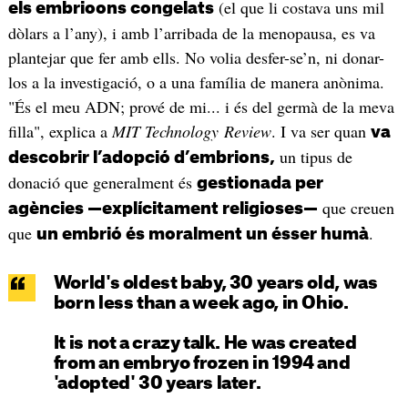
(el que li costava uns mil
els embrioons congelats
dòlars a l’any), i amb l’arribada de la menopausa, es va
plantejar que fer amb ells. No volia desfer-se’n, ni donar-
los a la investigació, o a una família de manera anònima.
"És el meu ADN; prové de mi... i és del germà de la meva
filla", explica a
MIT Technology Review
. I va ser quan
va
un tipus de
descobrir l’adopció d’embrions,
donació que generalment és
gestionada per
que creuen
agències —explícitament religioses—
que
.
un embrió és moralment un ésser humà
World's oldest baby, 30 years old, was
born less than a week ago, in Ohio.
It is not a crazy talk. He was created
from an embryo frozen in 1994 and
'adopted' 30 years later.