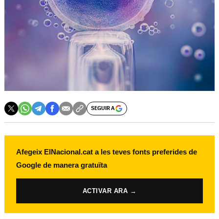
SEGUIR A
Afegeix ElNacional.cat a les teves fonts preferides de
Google de manera gratuïta
ACTIVAR ARA →