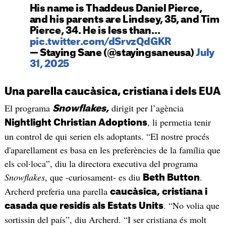
His name is Thaddeus Daniel Pierce,
and his parents are Lindsey, 35, and Tim
Pierce, 34. He is less than…
pic.twitter.com/dSrvzQdGKR
— Staying Sane (@stayingsaneusa)
July
31, 2025
Una parella caucàsica, cristiana i dels EUA
El programa
dirigit per l’agència
Snowflakes,
, li permetia tenir
Nightlight Christian Adoptions
un control de qui serien els adoptants. “El nostre procés
d'aparellament es basa en les preferències de la família que
els col·loca”, diu la directora executiva del programa
Snowflakes
, que -curiosament- es diu
.
Beth Button
Archerd preferia una parella
caucàsica, cristiana i
. “No volia que
casada que residís als Estats Units
sortissin del país”, diu Archerd. “I ser cristiana és molt