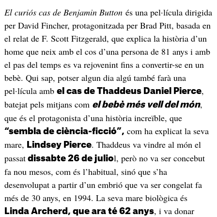
El curiós cas de Benjamin Button
és una pel·lícula dirigida
per David Fincher, protagonitzada per Brad Pitt, basada en
el relat de F. Scott Fitzgerald, que explica la història d’un
home que neix amb el cos d’una persona de 81 anys i amb
el pas del temps es va rejovenint fins a convertir-se en un
bebè. Qui sap, potser algun dia algú també farà una
pel·lícula amb
,
el cas de Thaddeus Daniel Pierce
batejat pels mitjans com
,
el bebè més vell del món
que és el protagonista d’una història increïble, que
com ha explicat la seva
“sembla de ciència-ficció”,
mare,
. Thaddeus va vindre al món el
Lindsey Pierce
passat
l, però no va ser concebut
dissabte 26 de julio
fa nou mesos, com és l’habitual, sinó que s’ha
desenvolupat a partir d’un embrió que va ser congelat fa
més de 30 anys, en 1994. La seva mare biològica és
, i va donar
Linda Archerd, que ara té 62 anys