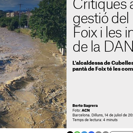
Crítiques 
gestió del
Foix i les
de la DA
L'alcaldessa de Cubelles
pantà de Foix té les co
Berto Sagrera
Foto:
ACN
Barcelona. Dilluns, 14 de juliol de 2
Temps de lectura: 4 minuts