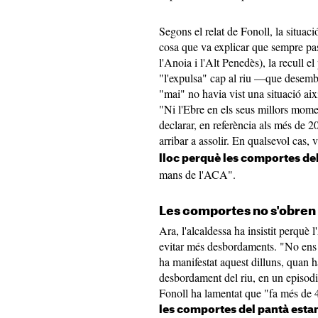
Segons el relat de Fonoll, la situac
cosa que va explicar que sempre pass
l'Anoia i l'Alt Penedès), la recull el
"l'expulsa" cap al riu —que desemb
"mai" no havia vist una situació així
"Ni l'Ebre en els seus millors mome
declarar, en referència als més de 
arribar a assolir. En qualsevol cas,
lloc perquè les comportes de
mans de l'ACA".
Les comportes no s'obren
Ara, l'alcaldessa ha insistit perquè
evitar més desbordaments. "No ens p
ha manifestat aquest dilluns, quan h
desbordament del riu, en un episodi 
Fonoll ha lamentat que "fa més de 
les comportes del pantà estan