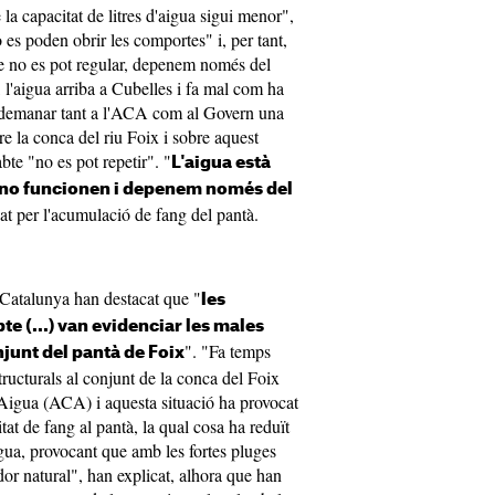
la capacitat de litres d'aigua sigui menor",
o es poden obrir les comportes" i, per tant,
ue no es pot regular, depenem només del
, l'aigua arriba a Cubelles i fa mal com ha
t a demanar tant a l'ACA com al Govern una
e la conca del riu Foix i sobre aquest
bte "no es pot repetir". "
L'aigua està
no funcionen i depenem només del
at per l'acumulació de fang del pantà.
.
 Catalunya han destacat que "
les
te (...) van evidenciar les males
". "Fa temps
njunt del pantà de Foix
ructurals al conjunt de la conca del Foix
'Aigua (ACA) i aquesta situació ha provocat
at de fang al pantà, la qual cosa ha reduït
gua, provocant que amb les fortes pluges
dor natural", han explicat, alhora que han