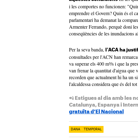
i les comportes no funcionen: "Quin
emprendre el Govern? Quin és el cal
parlamentari ha demanat la compare
Armenter Ferrando, perquè doni les
conseqüències de les inundacions al
Per la seva banda,
l'ACA ha justi
consultades per l'ACN han remarcat 
va superar els 400 m³/s i que la pres
van frenar la quantitat d'aigua que 
recorden que actualment hi ha un si
l'alcaldessa considera que és del tot 
📲 Estigues al dia amb les n
Catalunya, Espanya i Inter
gratuïta d’El Nacional
DANA
TEMPORAL