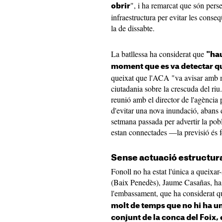
", i ha remarcat que són perse
obrir
infraestructura per evitar les cons
la de dissabte.
La batllessa ha considerat que
"hau
moment que es va detectar qu
queixat que l'ACA "va avisar amb mo
ciutadania sobre la crescuda del ri
reunió amb el director de l'agència 
d'evitar una nova inundació, abans d'
setmana passada per advertir la pob
estan connectades —la previsió és f
Sense actuació estructur
Fonoll no ha estat l'única a queixar-
(Baix Penedès), Jaume Casañas, ha f
l'embassament, que ha considerat qu
molt de temps que no hi ha un
conjunt de la conca del Foix,