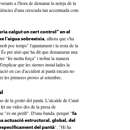
verants a l'hora de demanar la neteja de la
eqüències d'una crescuda tan accentuada com
ria calgut un cert control" en el
, alhora que s'ha
e l'aigua sobreeixia
lt poc temps" l'ajuntament i la resta de la
u. És per això que ha dit que demanaran una
per "fer molta força" i trobar la manera
explicar que les sirenes instal·lades la
lació en cas d'accident al pantà encara no
er les primeres proves al setembre.
al
se de la gestió del pantà. L'alcalde de Cunit
et un vídeo des de la presa de
e "és un perill". D'una banda, perquè "
fa
a actuació estructural, global, del
". "Hi ha
 específicament del pantà