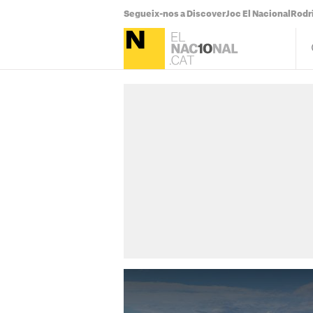
Segueix-nos a Discover
Joc El Nacional
Rodr