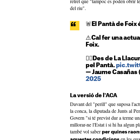
retret que "tampoc es poden obrir le
del riu".
🚨El Pantà de Foix é
⚠️Cal fer una actua
Foix.
👉🏻Des de La Llacu
pel Pantà.
pic.twi
— Jaume Casañas
2025
La versió de l'ACA
Davant del "perill" que suposa l'act
la conca, la diputada de Junts al Pe
Govern "si té previst dur a terme un
millorar-ne l'Estat i si hi ha algun p
també vol saber
per quines raon
en les qua
aquestes condicions