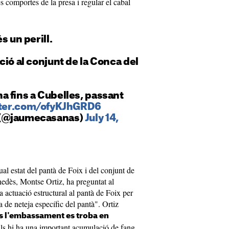
s comportes de la presa i regular el cabal
s un perill.
ció al conjunt de la Conca del
na fins a Cubelles, passant
tter.com/ofyKJhGRD6
 (@jaumecasanas)
July 14,
ual estat del pantà de Foix i del conjunt de
nedès, Montse Ortiz, ha preguntat al
a actuació estructural al pantà de Foix per
la de neteja específic del pantà". Ortiz
s l'embassament es troba en
ls hi ha una important acumulació de fang