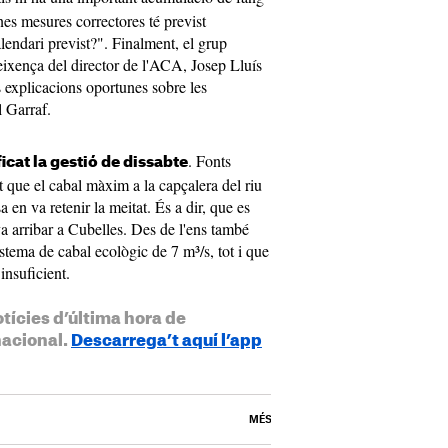
es mesures correctores té previst
endari previst?". Finalment, el grup
ixença del director de l'ACA, Josep Lluís
 explicacions oportunes sobre les
 Garraf.
. Fonts
ficat la gestió de dissabte
que el cabal màxim a la capçalera del riu
a en va retenir la meitat. És a dir, que es
va arribar a Cubelles. Des de l'ens també
stema de cabal ecològic de 7 m³/s, tot i que
insuficient.
otícies d’última hora de
nacional.
Descarrega’t aquí l’app
MÉS