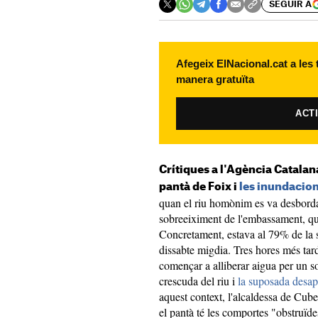
SEGUIR A
Afegeix ElNacional.cat a les
manera gratuïta
ACT
Crítiques a l'Agència Catalana
pantà de Foix i
les inundacio
quan el riu homònim es va desbordar
sobreeiximent de l'embassament, q
Concretament, estava al 79% de la s
dissabte migdia. Tres hores més tar
començar a alliberar aigua per un s
crescuda del riu i
la suposada desap
aquest context, l'alcaldessa de Cub
el pantà té les comportes "obstruïde