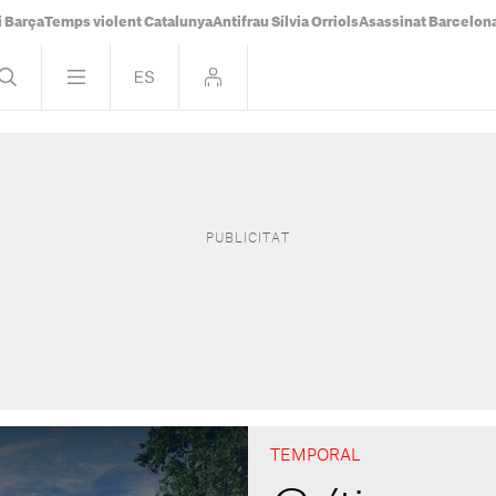
i Barça
Temps violent Catalunya
Antifrau Sílvia Orriols
Asassinat Barcelon
TEMPORAL