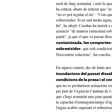
molt de fang acumulat, i això fa que 
ha criticat, abans de reiterar que "n
"no es pot regular el riu". "Com q
sobreeixidor. Si en surt molta aigua
fet", ha afegit. Casañas ha insisti
actuació "de manera estructural sobr
pantà", ja que el que va passar dissa
contaminada, les comportes 
, que està condicion
sobreeixidor
Necessitem solucions", ha conclòs
En aquest context, des de Junts per
inundacions del passat dissab
condicions de la presa i el co
que no es produeixen actuacions est
per part de l'Agència Catalana de l
que s'hagi acumulat una gran quantit
la capacitat d'emmagatzematge d'ai
l'aigua acabés superant el sobreeixi