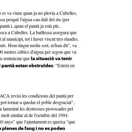
ió es va viure quan ja no plovia a Cubelles,
a perquè l'aigua cau dalt del riu (per
 pantà i, quan el pantà ja està ple,
oca a Cubelles. La batllessa assegura que
 al municipi, tot i haver viscut tres riuades.
nts. Hem tingut molta sort, m'han dit", va
200 metres cúbics d'aigua per segon que va
 va sentenciar que
la situació va tenir
: "Estem en
l pantà estan obstruïdes
 l'ACA revisi les condicions del pantà per
ot tornar a quedar el poble desgraciat",
a lamentat les destrosses provocades pel
molt similar al de l'octubre del 1994.
40 anys" que l'ajuntament es queixa "que
 plenes de fang i no es poden