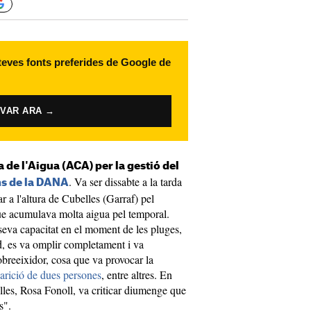
 teves fonts preferides de Google de
IVAR ARA →
 de l'Aigua (ACA) per la gestió del
. Va ser dissabte a la tarda
ns de la DANA
 a l'altura de Cubelles (Garraf) pel
ue acumulava molta aigua pel temporal.
eva capacitat en el moment de les pluges,
d, es va omplir completament i va
obreeixidor, cosa que va provocar la
arició de dues persones
, entre altres. En
elles, Rosa Fonoll, va criticar diumenge que
s".