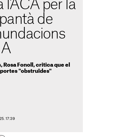
a l'ACA per la
 pantà de
 inundacions
NA
, Rosa Fonoll, critica que el
mportes "obstruïdes"
025. 17:39