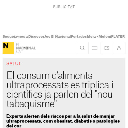
Segueix-nos a Discover
Joc El Nacional
Portades
Merz - Meloni
PLATER Te
SALUT
El consum d'aliments
ultraprocessats es triplica i
científics ja parlen del "nou
tabaquisme"
Experts alerten dels riscos per a la salut de menjar
ultraprocessats, com obesitat, diabetis o patologies
del cor