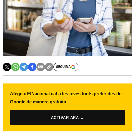
SEGUIR A
Afegeix ElNacional.cat a les teves fonts preferides de
Google de manera gratuïta
ACTIVAR ARA →