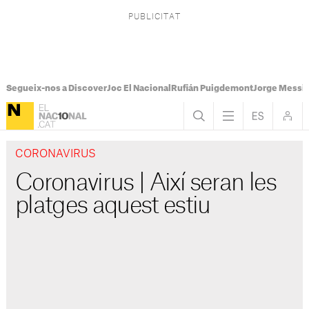
Segueix-nos a Discover
Joc El Nacional
Rufián Puigdemont
Jorge Messi
CORONAVIRUS
Coronavirus | Així seran les
platges aquest estiu