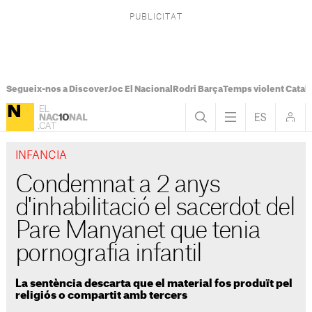
Segueix-nos a Discover
Joc El Nacional
Rodri Barça
Temps violent Catal
INFANCIA
Condemnat a 2 anys
d'inhabilitació el sacerdot del
Pare Manyanet que tenia
pornografia infantil
La sentència descarta que el material fos produït pel
religiós o compartit amb tercers