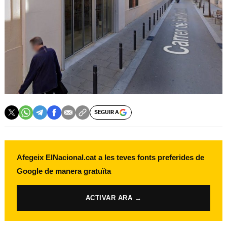
SEGUIR A
Afegeix ElNacional.cat a les teves fonts preferides de
Google de manera gratuïta
ACTIVAR ARA →