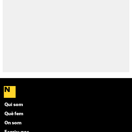
Qui som
Què fem
On som