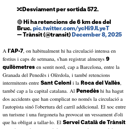
🔀Desviament per sortida 572.
🔴 Hi ha retencions de 6 km des del
Bruc.
pic.twitter.com/ycHi9JLyeT
— Trànsit (@transit)
December 8, 2025
A
, on habitualment hi ha circulació intensa en
l'AP-7
festius i caps de setmana, s'han registrat almenys
9
en sentit nord, cap a Barcelona, entre la
quilòmetres
Granada del Penedès i Olèrdola, i també retencions
intermitents entre
i la
,
Sant Celoni
Roca del Vallès
també cap a la capital catalana. Al
hi ha hagut
Penedès
dos accidents que han complicat no només la circulació a
l'autopista sinó l'obertura del carril addicional. El xoc entre
un turisme i una furgoneta ha provocat un vessament d'oli
que ha obligat a tallar-lo. El
Servei Català de Trànsit