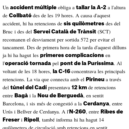
Un
obliga a
a l'altura
accident múltiple
tallar la A-2
de
des de les 19 hores. A causa d'aquest
Collbató
accident, hi ha retencions de
des del
sis quilòmetres
Bruc i des del
(SCT)
Servei Català de Trànsit
recomanen el desviament per sortida 572 per evitar el
tancament. Des de primera hora de la tarda d'aquest dilluns
ja hi ha hagut les
en
primeres complicacions
l'
pel
. Al
operació tornada
pont de la Puríssima
voltant de les 18 hores,
concentrava les principals
la C-16
retencions. La via que connecta amb el
a través
Pirineu
del
presentava
de retencions
túnel del Cadí
12 km
entre
i la
, en sentit
Bagà
Nou de Berguedà
Barcelona, i sis més de congestió a la
, entre
Cerdanya
Urús i Bellver de Cerdanya. A l'
, entre
N-260
Ribes de
i
, també informa hi ha hagut 14
Freser
Ripoll
quilòmetres de circulació amb retencions en sentit