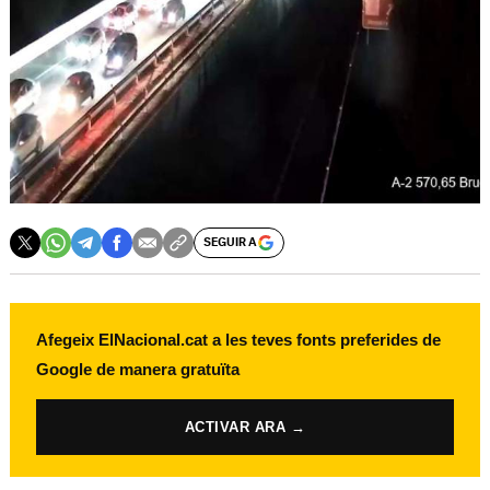
SEGUIR A
Afegeix ElNacional.cat a les teves fonts preferides de
Google de manera gratuïta
ACTIVAR ARA →