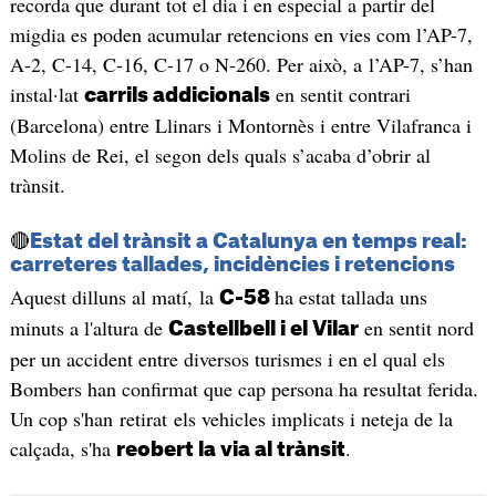
recorda que durant tot el dia i en especial a partir del
migdia es poden acumular retencions en vies com l’AP-7,
A-2, C-14, C-16, C-17 o N-260. Per això, a l’AP-7, s’han
instal·lat
en sentit contrari
carrils addicionals
(Barcelona) entre Llinars i Montornès i entre Vilafranca i
Molins de Rei, el segon dels quals s’acaba d’obrir al
trànsit.
🔴
Estat del trànsit a Catalunya en temps real:
carreteres tallades, incidències i retencions
Aquest dilluns al matí, la
ha estat tallada uns
C-58
minuts a l'altura de
en sentit nord
Castellbell i el Vilar
per un accident entre diversos turismes i en el qual els
Bombers han confirmat que cap persona ha resultat ferida.
Un cop s'han retirat els vehicles implicats i neteja de la
calçada, s'ha
.
reobert la via al trànsit