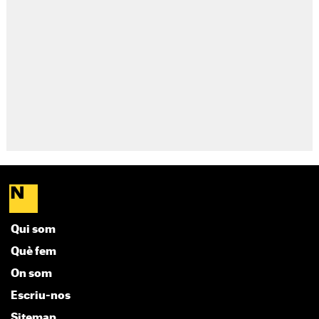
Qui som
Què fem
On som
Escriu-nos
Sitemap