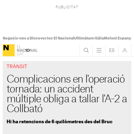
Segueix-nos a Discover
Joc El Nacional
Ultimàtum Itàlia
Meloni Espanya
TRÀNSIT
Complicacions en l'operació
tornada: un accident
múltiple obliga a tallar l'A-2 a
Collbató
Hi ha retencions de 6 quilòmetres des del Bruc