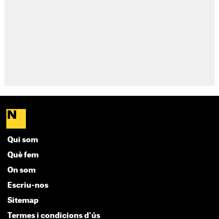
Qui som
Què fem
On som
Escriu-nos
Sitemap
Termes i condicions d'ús