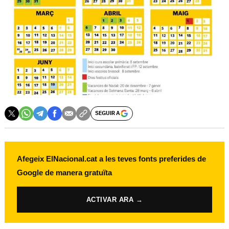
SEGUIR A
Afegeix ElNacional.cat a les teves fonts preferides de
Google de manera gratuïta
ACTIVAR ARA →