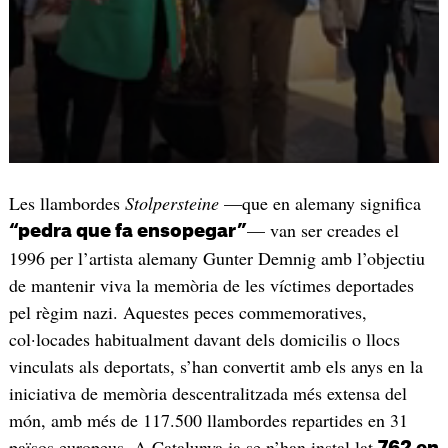
Les llambordes
Stolpersteine
—que en alemany significa
— van ser creades el
“pedra que fa ensopegar”
1996 per l’artista alemany Gunter Demnig amb l’objectiu
de mantenir viva la memòria de les víctimes deportades
pel règim nazi. Aquestes peces commemoratives,
col·locades habitualment davant dels domicilis o llocs
vinculats als deportats, s’han convertit amb els anys en la
iniciativa de memòria descentralitzada més extensa del
món, amb més de 117.500 llambordes repartides en 31
països europeus. A Catalunya ja se n’han instal·lat