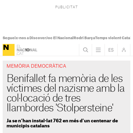
Segueix-nos a Discover
Joc El Nacional
Rodri Barça
Temps violent Catal
MEMÒRIA DEMOCRÀTICA
Benifallet fa memòria de les
víctimes del nazisme amb la
col·locació de tres
llambordes 'Stolpersteine'
Ja se n’han instal·lat 762 en més d'un centenar de
municipis catalans