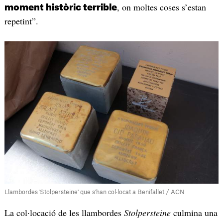
, on moltes coses s’estan
moment històric terrible
repetint”.
Llambordes 'Stolpersteine' que s'han col·locat a Benifallet / ACN
La col·locació de les llambordes
Stolpersteine
culmina una