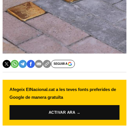
SEGUIR A
Afegeix ElNacional.cat a les teves fonts preferides de
Google de manera gratuïta
ACTIVAR ARA →